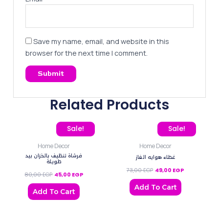
Save my name, email, and website in this
browser for the next time I comment.
Related Products
Original price was: 80,00 EGP.
Current price is: 45,00 EGP.
Original price was: 73,00
Current price 
Sale!
Sale!
Home Decor
Home Decor
فرشاة تنظيف بالخزان بيد
غطاء هوايه الغاز
طويلة
73,00
EGP
49,00
EGP
80,00
EGP
45,00
EGP
Add To Cart
Add To Cart