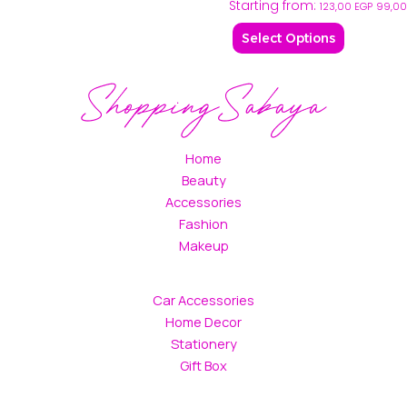
Starting from:
may
123,00
EGP
99,0
be
Select Options
chosen
on
the
product
page
Home
Beauty
Accessories
Fashion
Makeup
Car Accessories
Home Decor
Stationery
Gift Box