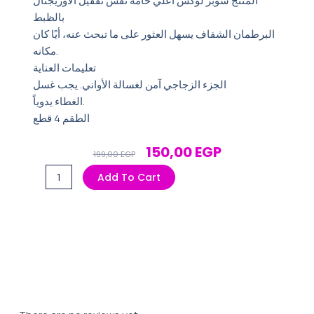
المنتج سوبر لوكس اعلي خامه نفس تقفيل الاوريجنال
بالظبط
البرطمان الشفاف يسهل العثور على ما تبحث عنه، أيًا كان
مكانه.
تعليمات العناية
الجزء الزجاجي آمن لغسالة الأواني. يجب غسل
الغطاء يدوياً.
الطقم 4 قطع
Original
Current
150,00
EGP
199,00
EGP
Price
Price
طقم
Add To Cart
Was:
Is:
توابل
199,00 EGP.
150,00 EGP.
كوبي
ايكيا
4قطع
quantity