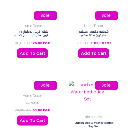
Original price was: 30,00 EGP.
Current price is: 25,00 EGP.
Original price was: 123,
Current price
Sale!
Sale!
Home Decor
Home Decor
شماعه ملابس مبطنه
طقم فرش بوتاجاز 3*1 –
سليكون – 10 قطع
اللون عشوائي حجم صغير
30,00
EGP
25,00
EGP
123,00
EGP
83,00
EGP
Add To Cart
Add To Cart
Original price was: 70,00 EGP.
Current price is: 60,00 EGP.
This
Sale!
Sale!
product
Home Decor
has
بخاخه زيت
multiple
70,00
EGP
60,00
EGP
variants.
stationary
The
Add To Cart
Lunch Box & Water Bottle
options
Joy Set