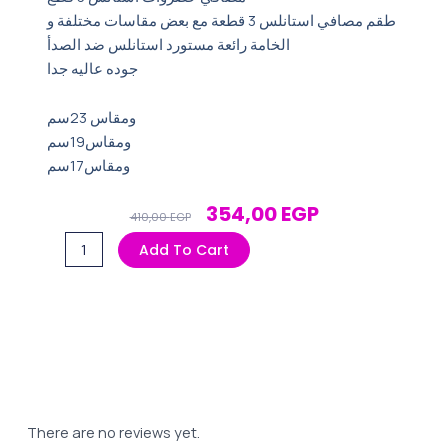
طقم مصافي استانلس 3 قطعة مع بعض مقاسات مختلفة و
الخامة رائعة مستورد استانلس ضد الصدأ
جوده عاليه جدا
ومقاس 23سم
ومقاس19سم
ومقاس17سم
Original
Current
354,00
EGP
410,00
EGP
Price
Price
طقم
Add To Cart
Was:
Is:
مصافى
410,00 EGP.
354,00 EGP.
3
قطع
quantity
There are no reviews yet.