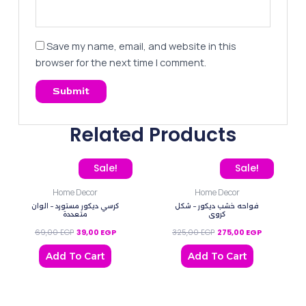
Save my name, email, and website in this
browser for the next time I comment.
Related Products
Original price was: 69,00 EGP.
Current price is: 39,00 EGP.
Original price was: 325,
Current pric
Sale!
Sale!
Home Decor
Home Decor
فواحه خشب ديكور – شكل
كرسي ديكور مستورد – الوان
كروي
متعددة
69,00
EGP
39,00
EGP
325,00
EGP
275,00
EGP
Add To Cart
Add To Cart