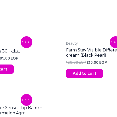
riginal
Current
Original
Curr
Sale!
Sal
Beauty
rice
price
price
price
was:
is:
was:
is:
Farm Stay Visible Diffe
برفيوم SI البينك – 30 مل
60,00 EGP.
195,00 EGP.
180,00 EGP.
130,0
cream (Black Pearl)
195,00
EGP
180,00
EGP
130,00
EGP
cart
Add to cart
iginal
Current
Sale!
ice
price
s:
is:
are Senses Lip Balm –
,00 EGP.
70,00 EGP.
ermelon 4gm