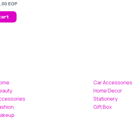
0,00
EGP
cart
ome
Car Accessories
eauty
Home Decor
ccessories
Stationery
ashion
Gift Box
akeup