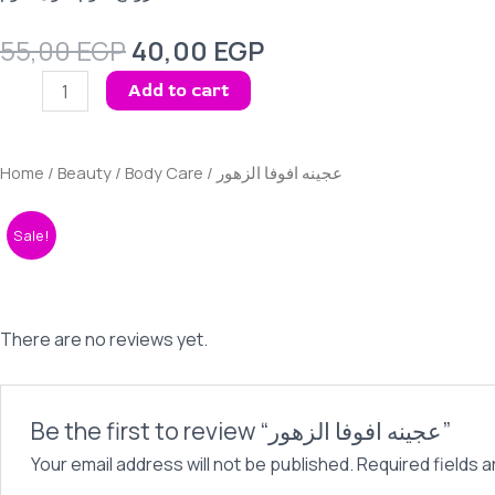
Original
Current
55,00
EGP
40,00
EGP
price
price
عجينه
Add to cart
was:
is:
افوفا
55,00 EGP.
40,00 EGP.
الزهور
quantity
Home
/
Beauty
/
Body Care
/ عجينه افوفا الزهور
Sale!
There are no reviews yet.
Be the first to review “عجينه افوفا الزهور”
Your email address will not be published.
Required fields 