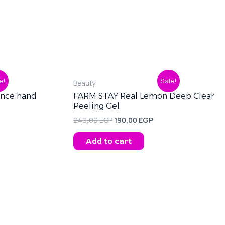
ent
Original
Current
e!
Sale!
Beauty
price
price
was:
is:
rence hand
FARM STAY Real Lemon Deep Clear
0 EGP.
240,00 EGP.
190,00 EGP.
Peeling Gel
240,00
EGP
190,00
EGP
Add to cart