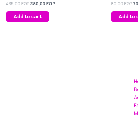
435,00
EGP
380,00
EGP
80,00
EGP
7
Add to cart
Add to 
H
B
A
F
M