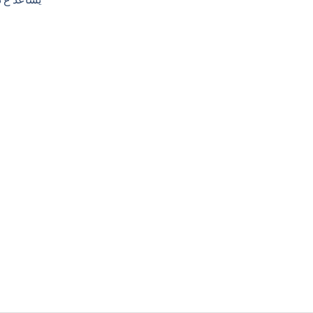
urrent
rice
s:
0,00 EGP.