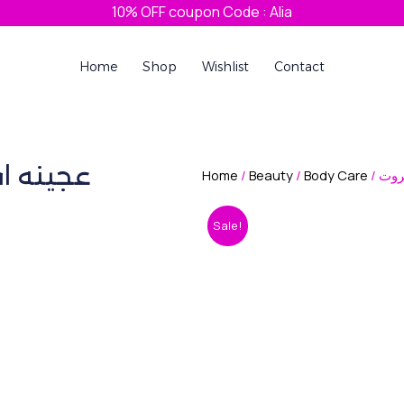
10% OFF coupon Code : Alia
Home
Shop
Wishlist
Contact
عجينه ا
Home
/
Beauty
/
Body Care
/ وت
Sale!