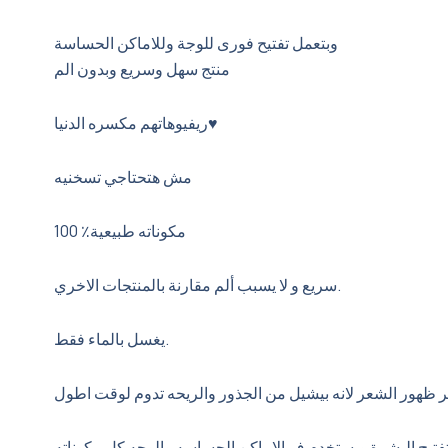
وبتعمل تفتيح فورى للوجة وللاماكن الحساسة
منتج سهل وسريع وبدون الم
ريفيوهاتهم مكسره الدنيا♥️
مش هتحتاجي تسخنيه
مكوناته طبيعية٪؜ 100
سريع و لا يسبب ألم مقارنة بالمنتجات الاخري.
يغسل بالماء فقط.
ر ظهور الشعر لانه بيشيل من الجذور والريحه تدوم لوقت اطول
فتيح البشرة ويستخدم ف الاماكن الحساسه والوجه كل مكوناته