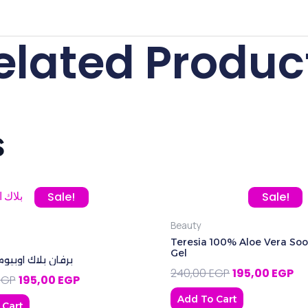
elated Produc
s
P.
Original price was: 260,00 EGP.
Current price is: 195,00 EGP.
Original price
Cur
Sale!
Sale!
Beauty
Teresia 100% Aloe Vera Soo
Gel
برفان بلاك اوبيوم – 30
240,00
EGP
195,00
EGP
EGP
195,00
EGP
Add To Cart
 Cart