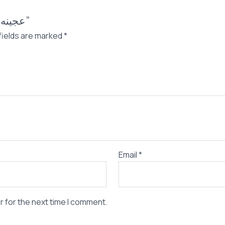
Be the first to review “عجينه افوفا باشن فروت”
fields are marked
*
Email
*
r for the next time I comment.