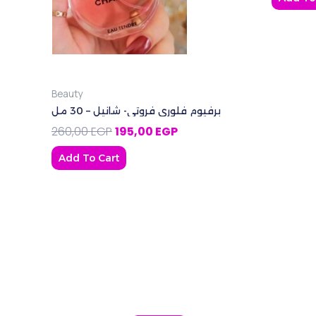
Beauty
برفيوم فلوري فروتي- شانيل – 30 مل
260,00
EGP
195,00
EGP
Add To Cart