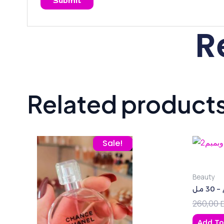
R
Related product
Original price was: 260,00 EGP.
Current price is: 195,00 EG
Sale!
Beauty
 مل
260,00
Add To