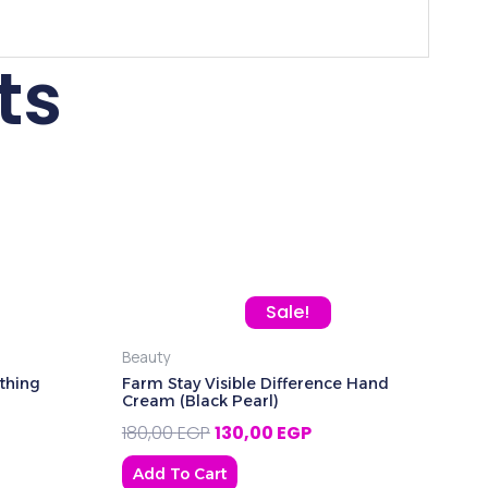
ts
 was: 240,00 EGP.
rent price is: 195,00 EGP.
Original price was: 180,00 EGP.
Current price is: 130,
Sale!
Beauty
thing
Farm Stay Visible Difference Hand
Cream (Black Pearl)
180,00
EGP
130,00
EGP
Add To Cart