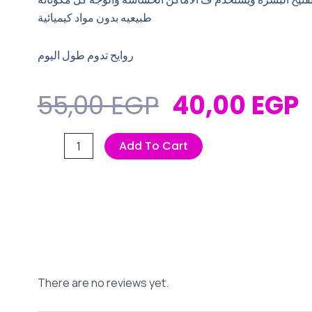
طبيعيه بدون مواد كيميائية
روايح تدوم طول اليوم
Original
C
55,00
EGP
40,00
EGP
Price
P
عجينه
Add To Cart
Was:
I
افوفا
55,00 EGP.
4
باشن
فروت
quantity
There are no reviews yet.