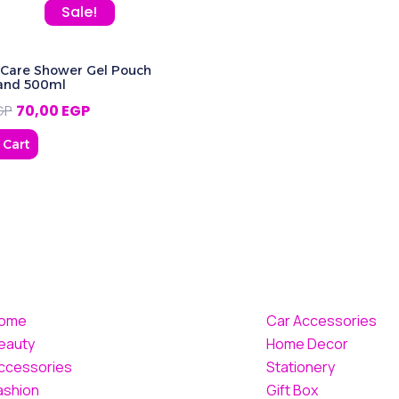
P.
Original price was: 80,00 EGP.
Current price is: 70,00 EGP.
Sale!
 Care Shower Gel Pouch
land 500ml
GP
70,00
EGP
 Cart
ome
Car Accessories
eauty
Home Decor
ccessories
Stationery
ashion
Gift Box