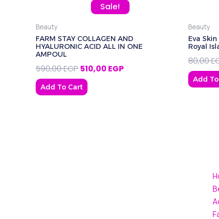
Original price was: 590,00 EGP.
Current price is: 510,00 EG
Sale!
Beauty
Beauty
FARM STAY COLLAGEN AND
Eva Skin
HYALURONIC ACID ALL IN ONE
Royal Is
AMPOUL
80,00
E
590,00
EGP
510,00
EGP
Add To
Add To Cart
H
B
A
F