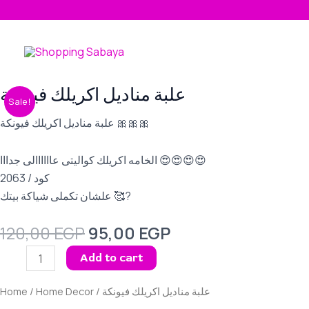
Skip
to
content
Original
Current
علبة مناديل اكريلك فيونكة
علبة
Sale!
price
price
مناديل
was:
is:
علبة مناديل اكريلك فيونكة 🎀🎀🎀
اكريلك
120,00 EGP.
95,00 EGP.
فيونكة
الخامه اكريلك كواليتى عاااااالى جدااا 😍😍😍😍
quantity
كود / 2063
علشان تكملى شياكة بيتك 🥰?
120,00
EGP
95,00
EGP
Add to cart
Home
/
Home Decor
/ علبة مناديل اكريلك فيونكة