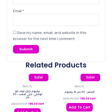
Email
*
Save my name, email, and website in this
browser for the next time I comment.
Related Products
Original price was: 260,00 EGP.
Current price is: 195,00 EGP.
Original price was: 260
Current pric
Sale!
Sale!
Beauty
Beauty
برفيوم جيرل اوف ناو
برفيوم SI الاحمر – 30 مل
لوفلي- ايلي صعب – 30
مل
260,00
EGP
195,00
EGP
260,00
EGP
195,00
EGP
Add To Cart