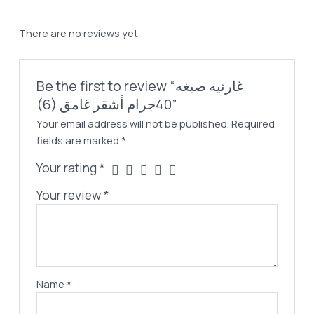
غامق
(6)
There are no reviews yet.
quantity
Be the first to review “غارنيه صبغه
40جرام أشقر غامق (6)”
Your email address will not be published.
Required
fields are marked
*
Your rating
*
Your review
*
Name
*