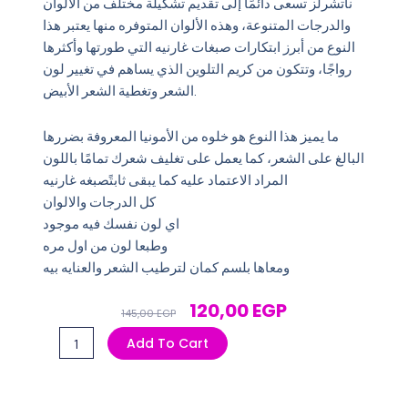
ناتشرلز تسعى دائمًا إلى تقديم تشكيلة مختلف من الألوان
والدرجات المتنوعة، وهذه الألوان المتوفره منها يعتبر هذا
النوع من أبرز ابتكارات صبغات غارنيه التي طورتها وأكثرها
رواجًا، وتتكون من كريم التلوين الذي يساهم في تغيير لون
الشعر وتغطية الشعر الأبيض.
ما يميز هذا النوع هو خلوه من الأمونيا المعروفة بضررها
البالغ على الشعر، كما يعمل على تغليف شعرك تمامًا باللون
المراد الاعتماد عليه كما يبقى ثابتًصبغه غارنيه
كل الدرجات والالوان
اي لون نفسك فيه موجود
وطبعا لون من اول مره
ومعاها بلسم كمان لترطيب الشعر والعنايه بيه
Original
Current
120,00
EGP
145,00
EGP
Price
Price
غارنيه
Add To Cart
Was:
Is:
صبغه
145,00 EGP.
120,00 EGP.
40جرام
أشقر