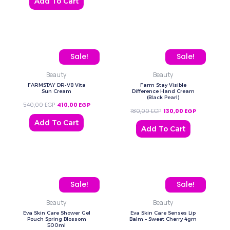
Add To Cart
Original price was: 540,00 EGP.
Current price is: 410,00 EGP.
Original price was: 180,
Current price
Sale!
Sale!
Beauty
Beauty
FARMSTAY DR-V8 Vita
Farm Stay Visible
Sun Cream
Difference Hand Cream
(Black Pearl)
540,00
EGP
410,00
EGP
180,00
EGP
130,00
EGP
Add To Cart
Add To Cart
Original price was: 80,00 EGP.
Current price is: 70,00 EGP.
Original price was: 80,0
Current price
Sale!
Sale!
Beauty
Beauty
Eva Skin Care Shower Gel
Eva Skin Care Senses Lip
Pouch Spring Blossom
Balm – Sweet Cherry 4gm
500ml