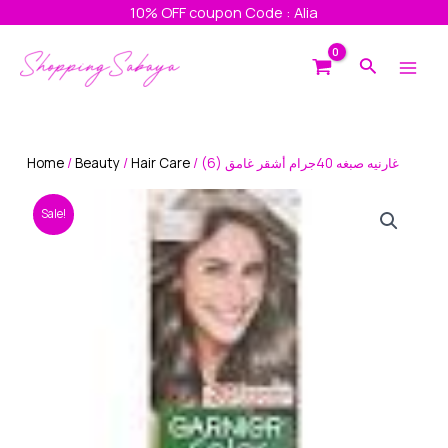
Skip
10% OFF coupon Code : Alia
to
Main
content
Search
Men
Home
/
Beauty
/
Hair Care
/ غارنيه صبغه 40جرام أشقر غامق (6)
Sale!