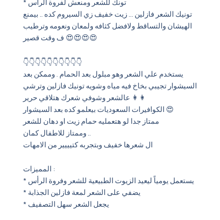
* تونك للشعر ومنعش لفروة الرأس
تونيك الشعر فازلين … زيت خفيف زي السيروم كده .. بيمنع
الهيشان والتساقط ولافضل كثافه ولمعان ونعومه وترطيب
ف وقت قصير 😍😍😍😍
👇👇👇👇👇👇👇👇👇👇
يستخدم علي الشعر وهو مبلول بعد الحمام . وممكن بعد
السيشوار تجيبي بخاخ فيه مياه وشويه تونيك فازلين وترشي
عالشعر وشوفي شعرك هتلاقي حرير 👩👩
الكوافيرات السعوديات بيعلمو كده بعد السيشوار 😍
ممتاز جدا لو هتعمليه حمام زيت او دهان للشعر
وممتاز للاطفال كمان ..
ال شعرها خفيف وبتجربه كتيييير من الامهات
المميزات :
* يستعمل يومياً ليعيد الزيوت الطبيعية للشعر وفروة الرأس
* يضفي على الشعر لمعة فازلين الجذابة
* يجعل الشعر سهل التصفيف