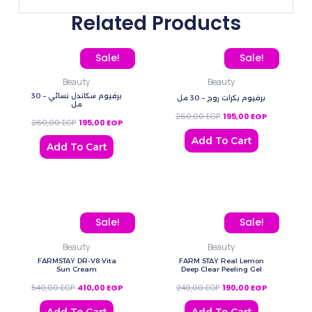
Related Products
Original price was: 260,00 EGP.
Current price is: 195,00 EGP.
Original price was: 260
Current pric
Sale!
Sale!
Beauty
Beauty
برفيوم سكاندل نسائي – 30
برفيوم بكرات روج – 30 مل
مل
260,00
EGP
195,00
EGP
260,00
EGP
195,00
EGP
Add To Cart
Add To Cart
Original price was: 540,00 EGP.
Current price is: 410,00 EGP.
Original price was: 240,
Current pric
Sale!
Sale!
Beauty
Beauty
FARMSTAY DR-V8 Vita
FARM STAY Real Lemon
Sun Cream
Deep Clear Peeling Gel
540,00
EGP
410,00
EGP
240,00
EGP
190,00
EGP