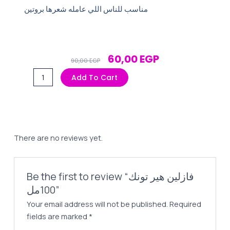
مناسب للناس اللي عامله شعرها بروتين
Original
Current
60,00
EGP
90,00
EGP
Price
Price
فازلين
Add To Cart
Was:
Is:
هير
90,00 EGP.
60,00 EGP.
تونك
100مل
quantity
There are no reviews yet.
Be the first to review “فازلين هير تونك
100مل”
Your email address will not be published.
Required
fields are marked
*