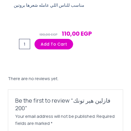
مناسب للناس اللي عامله شعرها بروتين
Original
Current
110,00
EGP
130,00
EGP
Price
Price
فازلين
Add To Cart
Was:
Is:
هير
130,00 EGP.
110,00 EGP.
تونك
200
quantity
There are no reviews yet.
Be the first to review “فازلين هير تونك
200”
Your email address will not be published.
Required
fields are marked
*