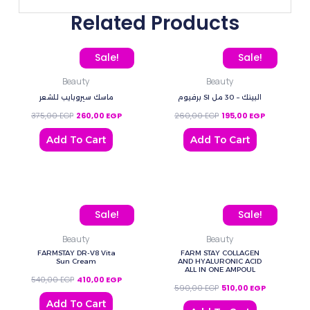
Related Products
Original price was: 375,00 EGP.
Current price is: 260,00 EGP.
Original price was: 260
Current pric
Sale!
Sale!
Beauty
Beauty
برفيوم SI البينك – 30 مل
ماسك سيروبايب للشعر
375,00
EGP
260,00
EGP
260,00
EGP
195,00
EGP
Add To Cart
Add To Cart
Original price was: 540,00 EGP.
Current price is: 410,00 EGP.
Original price was: 590
Current pric
Sale!
Sale!
Beauty
Beauty
FARMSTAY DR-V8 Vita
FARM STAY COLLAGEN
Sun Cream
AND HYALURONIC ACID
ALL IN ONE AMPOUL
540,00
EGP
410,00
EGP
590,00
EGP
510,00
EGP
Add To Cart