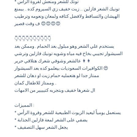
* تونك للشعر ومنعش لفروة الرأس
تونيك الشعر فازلين … زيت خفيف زي السيروم كده .. بيمنع
الهيشان والتساقط ولافضل كثافه ولمعان ونعومه وترطيب
ف وقت قصير 😍😍😍😍
👇👇👇👇👇👇👇👇👇👇
يستخدم علي الشعر وهو مبلول بعد الحمام . وممكن بعد
السيشوار تجيبي بخاخ فيه مياه وشويه تونيك فازلين وترشي
عالشعر وشوفي شعرك هتلاقي حرير 👩👩
الكوافيرات السعوديات بيعلمو كده بعد السيشوار 😍
ممتاز جدا لو هتعمليه حمام زيت او دهان للشعر
وممتاز للاطفال كمان ..
ال شعرها خفيف وبتجربه كتيييير من الامهات
المميزات :
* يستعمل يومياً ليعيد الزيوت الطبيعية للشعر وفروة الرأس
* يضفي على الشعر لمعة فازلين الجذابة
* يجعل الشعر سهل التصفيف