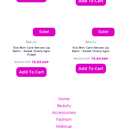
Add To Cart
Original price was: 80,00 EGP.
Current price is: 70,00 EGP.
Original price was: 80,0
Current price
Sale!
Sale!
Beauty
Beauty
Eva Skin Care Senses Lip
Eva Skin Care Senses Lip
Balm – Sweet Cherry 4gm
Balm – Sweet Cherry 4gm
(Copy)
80,00
EGP
70,00
EGP
80,00
EGP
70,00
EGP
Add To Cart
Add To Cart
Home
Beauty
Accessories
Fashion
Makeup