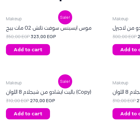
Original
Current
O
Sale!
Makeup
Makeup
price
price
p
was:
is:
w
موس ايسينس سوفت تاتش 02 مات بيج
350,00 EGP.
323,00 EGP.
3
350,00
EGP
323,00
EGP
300,00
EGP
Add to cart
Add to 
Original
Current
O
Sale!
Makeup
Makeup
price
price
p
was:
is:
w
اللوان
باليت ايشادو من شيجلام 8 اللوان (Copy)
310,00 EGP.
270,00 EGP.
3
310,00
EGP
270,00
EGP
310,00
EGP
2
Add to cart
Add to 