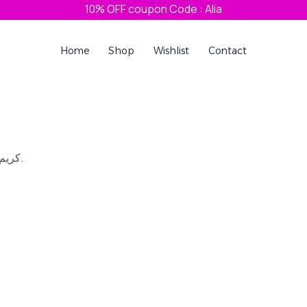
10% OFF coupon Code : Alia
Home
Shop
Wishlist
Contact
كريم أساس فول كافريدج يحتوي على عناصر معدنية وعوامل تنشيط للبشرة.