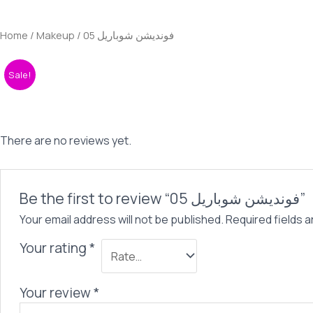
725,00 EGP.
690,00 EGP.
05
quantity
Home
/
Makeup
/ فونديشن شوباريل 05
Sale!
There are no reviews yet.
Be the first to review “فونديشن شوباريل 05”
Your email address will not be published.
Required fields 
Your rating
*
Your review
*