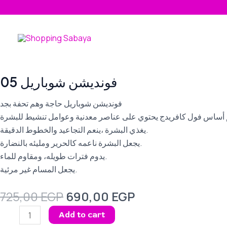
Skip
to
content
فونديشن شوباريل 05
فونديشن شوباريل حاجة وهم تحفة بجد
يغذي البشرة ،ينعم التجاعيد والخطوط الدقيقة.
يجعل البشرة ناعمه كالحرير ومليئه بالنضارة.
يدوم فترات طويله، ومقاوم للماء.
يجعل المسام غير مرئية.
Original
Current
725,00
EGP
690,00
EGP
price
price
فونديشن
Add to cart
was:
is:
شوباريل