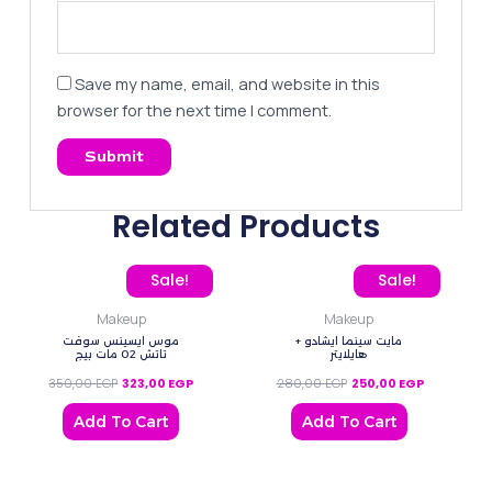
Save my name, email, and website in this
browser for the next time I comment.
Related Products
Original price was: 350,00 EGP.
Current price is: 323,00 EGP.
Original price was: 280
Current pric
Sale!
Sale!
Makeup
Makeup
مايت سينما ايشادو +
موس ايسينس سوفت
هايلايتر
تاتش 02 مات بيج
350,00
EGP
323,00
EGP
280,00
EGP
250,00
EGP
Add To Cart
Add To Cart