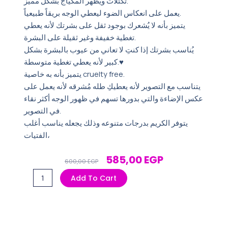
تكتلات ويظهر المكياج بشكل مميز.
يعمل على انعكاس الضوء ليعطي الوجه بريقاً طبيعياً.
يتميز بأنه لا يُشعرك بوجود ثقل على بشرتك لأنه يعطي
تغطية خفيفة وغير ثقيلة على البشرة.
يُناسب بشرتك إذا كنتِ لا تعاني من عيوب بالبشرة بشكل
كبير لأنه يعطي تغطية متوسطة.♥️
يتميز بأنه به خاصية cruelty free.
يتناسب مع التصوير لأنه يعطيكِ طله مُشرقه لأنه يعمل على
عكس الإضاءة والتي بدورها تسهم في ظهور الوجه أكثر نقاء
في التصوير.
يتوفر الكريم بدرجات متنوعه وذلك يجعله يناسب أغلب
الفتيات،
Original
Current
585,00
EGP
600,00
EGP
Price
Price
فونديشن
Add To Cart
Was:
Is:
NYX
600,00 EGP.
585,00 EGP.
6
quantity