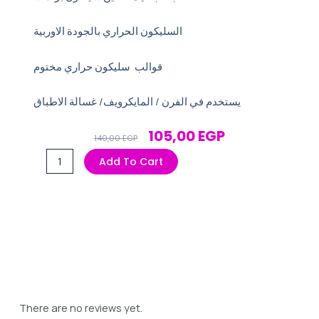
السليكون الحراري بالجودة الاوربية
قوالب سليكون حراري مختوم
يستخدم في الفرن / المايكرويف/ غسالة الاطباق
Original
Current
105,00
EGP
140,00
EGP
Price
Price
قالب
Add To Cart
Was:
Is:
كب
140,00 EGP.
105,00 EGP.
كيك
6
عين
سيلكون
برندات
quantity
There are no reviews yet.