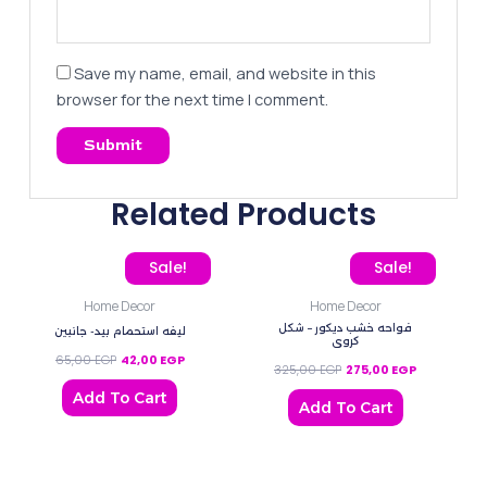
Save my name, email, and website in this
browser for the next time I comment.
Related Products
Original price was: 65,00 EGP.
Current price is: 42,00 EGP.
Original price was: 325,
Current pric
Sale!
Sale!
Home Decor
Home Decor
فواحه خشب ديكور – شكل
ليفه استحمام بيد- جانبين
كروي
65,00
EGP
42,00
EGP
325,00
EGP
275,00
EGP
Add To Cart
Add To Cart