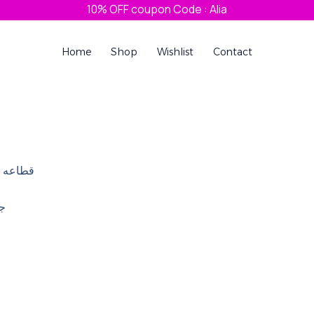
10% OFF coupon Code : Alia
Home
Shop
Wishlist
Contact
rrent
ice
1,00 EGP.
قطاعه ب
جس