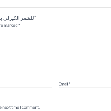
Be the first to review “كريم bless للشعر الكيرلي بزيت الأرجان”
are marked
*
Email
*
e next time I comment.