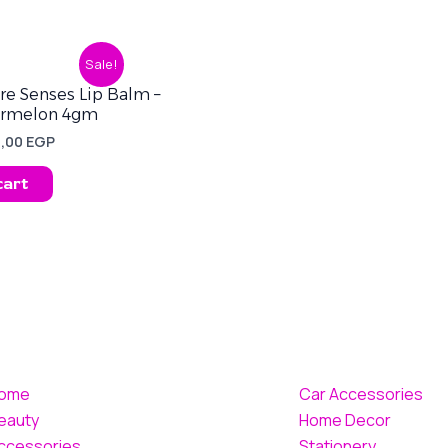
iginal
Current
Sale!
ice
price
s:
is:
are Senses Lip Balm –
,00 EGP.
70,00 EGP.
ermelon 4gm
0,00
EGP
cart
ome
Car Accessories
eauty
Home Decor
ccessories
Stationery