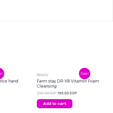
ent
Original
Current
e!
Sale!
Beauty
price
price
was:
is:
rence hand
Farm stay DR-V8 Vitamin Foam
0 EGP.
290,00 EGP.
199,00 EGP.
Cleansing
290,00
EGP
199,00
EGP
Add to cart