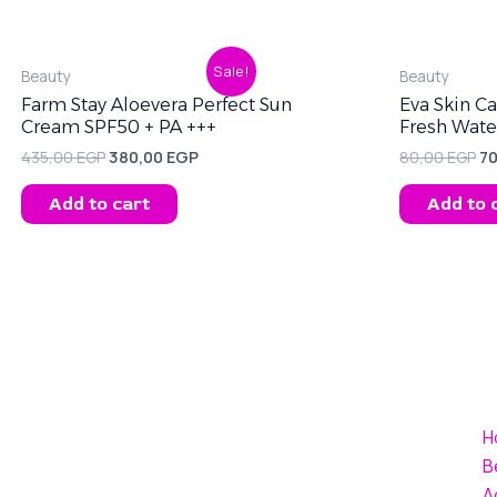
Original
Current
Or
Sale!
Beauty
Beauty
price
price
pr
was:
is:
wa
Farm Stay Aloevera Perfect Sun
Eva Skin C
435,00 EGP.
380,00 EGP.
80
Cream SPF50 + PA +++
Fresh Wat
435,00
EGP
380,00
EGP
80,00
EGP
7
Add to cart
Add to 
H
B
A