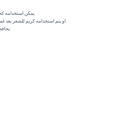
يمكن استخدامه كحم
– او يتم استخدامه كريم للشعر بعد غسله جيداً بالشامبو، يوضع الكريم ويتم تركه، لاطلاله شعر كيرلي مميزه.
يحافظ