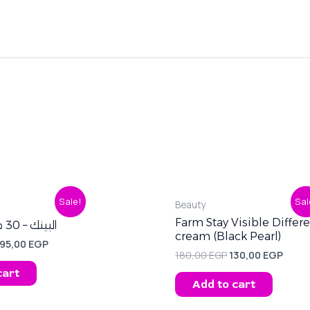
riginal
Current
Original
Curr
Sale!
Sal
Beauty
rice
price
price
price
was:
is:
was:
is:
Farm Stay Visible Diffe
برفيوم SI البينك – 30 مل
60,00 EGP.
195,00 EGP.
180,00 EGP.
130,0
cream (Black Pearl)
195,00
EGP
180,00
EGP
130,00
EGP
cart
Add to cart