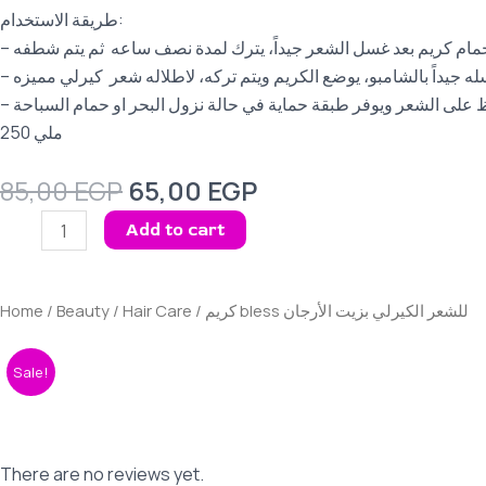
طريقة الاستخدام:
– ام كريم بعد غسل الشعر جيداً، يترك لمدة نصف ساعه ثم يتم شطفه
–  على الشعر ويوفر طبقة حماية في حالة نزول البحر او حمام السباحة
250 ملي
Original
Current
85,00
EGP
65,00
EGP
price
price
كريم
Add to cart
was:
is:
bless
85,00 EGP.
65,00 EGP.
للشعر
الكيرلي
Home
/
Beauty
/
Hair Care
/ كريم bless للشعر الكيرلي بزيت الأرجان
بزيت
الأرجان
Sale!
quantity
There are no reviews yet.