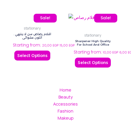
This
This
Sale!
Sale!
product
product
stationary
has
has
اقلام رصاص سن لا ينتهي .
stationary
multiple
multiple
اللون عشوائي
Sharpener High Quality
Starting from:
variants.
variants.
For School And Office
20,00
EGP
15,00
EGP
Starting from:
The
The
10,00
EGP
6,00
E
Select Options
options
options
Select Options
may
may
be
be
chosen
chosen
on
on
Home
the
the
Beauty
product
product
Accessories
page
page
Fashion
Makeup