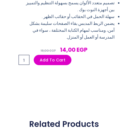
تصميم متعدد الألوان يسمح بسهولة التنظيم والتمييز
بين أجهزة النوت بوك .
سهلة الحمل في الحقائب أو حقائب الظهر .
يضمن الربط المدبس بقاء الصفحات سليمة بشكل
آمن، ومناسب لمهام الكتابة المختلفة ، سواء في
المدرسة أو العمل أو المنزل.
Original
Current
14,00
EGP
18,00
EGP
Price
Price
كشكول
Add To Cart
Was:
Is:
انجليزي
18,00 EGP.
14,00 EGP.
80
ورقة
لوكس
quantity
Related Products