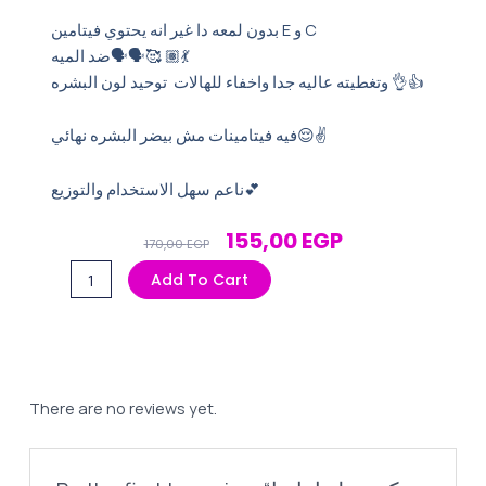
بدون لمعه دا غير انه يحتوي فيتامين E و C
ضد الميه⁦🗣️⁩⁦🗣️⁩🥰 ⁦💃🏽
وتغطيته عاليه جدا واخفاء للهالات توحيد لون البشره 👌👍
ناعم سهل الاستخدام والتوزيع💕
Original
Current
155,00
EGP
170,00
EGP
Price
Price
كونسيلر
Add To Cart
Was:
Is:
اماندا
170,00 EGP.
155,00 EGP.
لونج
لاستنج
درجة
2
There are no reviews yet.
quantity