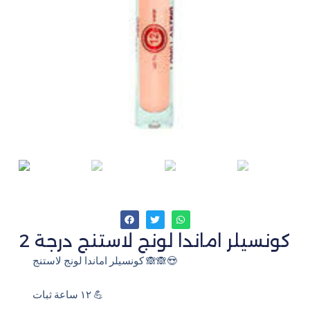
كونسيلر اماندا لونج لاستنج درجة 2
كونسيلر اماندا لونج لاستنج 🙈🙈😍
١٢ ساعة ثبات 💪