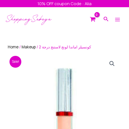
Skip
10% OFF coupon Code : Alia
to
Main
content
Search
Men
Home
/
Makeup
/ كونسيلر اماندا لونج لاستنج درجة 2
Sale!