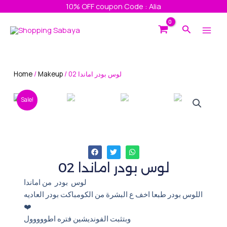
Skip
10% OFF coupon Code : Alia
to
Main
Search
content
Men
Home
/
Makeup
/ لوس بودر اماندا 02
Sale!
لوس بودر اماندا 02
لوس بودر من اماندا
اللوس بودر طبعا اخف ع البشرة من الكومباكت بودر العاديه
⁦❤️
وبتثبت الفونديشين فتره اطووووول