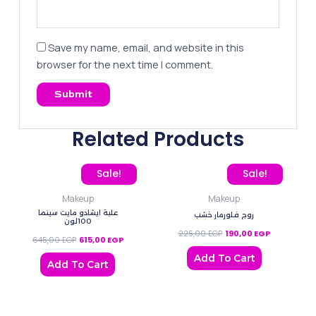
Save my name, email, and website in this
browser for the next time I comment.
Related Products
Original price was: 645,00 EGP.
Current price is: 615,00 EGP.
Original price was: 225,
Current pric
Sale!
Sale!
Makeup
Makeup
علبة ايشادو مايت سينما
روج فلورمار خشب
100لون
225,00
EGP
190,00
EGP
645,00
EGP
615,00
EGP
Add To Cart
Add To Cart