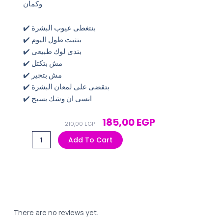
وكمان
✔️ بنتغطى عيوب البشرة
✔️ بتثبت طول اليوم
✔️ بتدى لوك طبيعى
✔️ مش بتكتل
✔️ مش بتجير
✔️ بتقضى على لمعان البشرة
✔️ انسى ان وشك يسيح
Original
Current
185,00
EGP
210,00
EGP
Price
Price
لوس
Add To Cart
Was:
Is:
بودر
210,00 EGP.
185,00 EGP.
اماندا
02
quantity
There are no reviews yet.