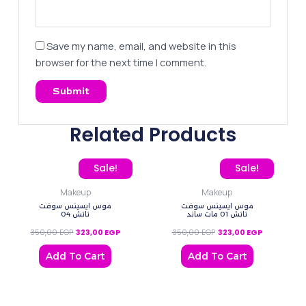
Save my name, email, and website in this
browser for the next time I comment.
Related Products
Original price was: 350,00 EGP.
Current price is: 323,00 EGP.
Original price was: 350,
Current pric
Sale!
Sale!
Makeup
Makeup
موس ايسينس سوفت
موس ايسينس سوفت
تاتش 01 مات ساند
تاتش 04
350,00
EGP
323,00
EGP
350,00
EGP
323,00
EGP
Add To Cart
Add To Cart