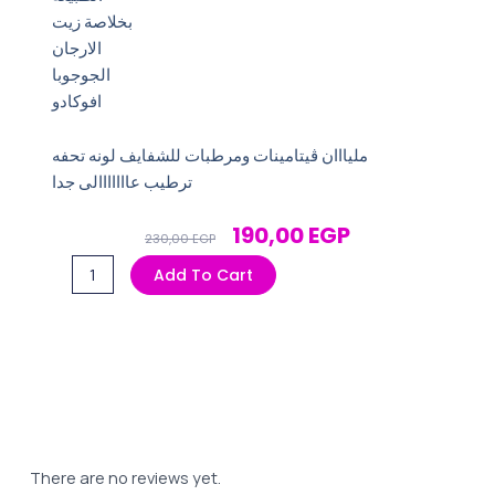
بخلاصة زيت
الارجان
الجوجوبا
افوكادو
مليااان ڤيتامينات ومرطبات للشفايف لونه تحفه
ترطيب عااااااالى جدا
Original
Current
190,00
EGP
230,00
EGP
Price
Price
ليب
Add To Cart
Was:
Is:
اويل
230,00 EGP.
190,00 EGP.
اماندا
درجة
3
quantity
There are no reviews yet.