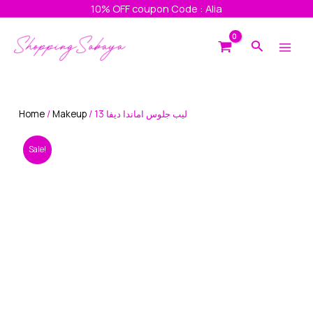
Skip
10% OFF coupon Code : Alia
to
Main
content
Search
Men
Home
/
Makeup
/ ليب جلوس اماندا ديفا 13
Sale!