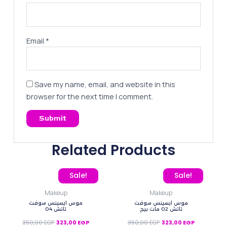
Email
*
Save my name, email, and website in this
browser for the next time I comment.
Related Products
Original price was: 350,00 EGP.
Current price is: 323,00 EGP.
Original price was: 350,
Current pric
Sale!
Sale!
Makeup
Makeup
موس ايسينس سوفت
موس ايسينس سوفت
تاتش 02 مات بيج
تاتش 04
350,00
EGP
323,00
EGP
350,00
EGP
323,00
EGP