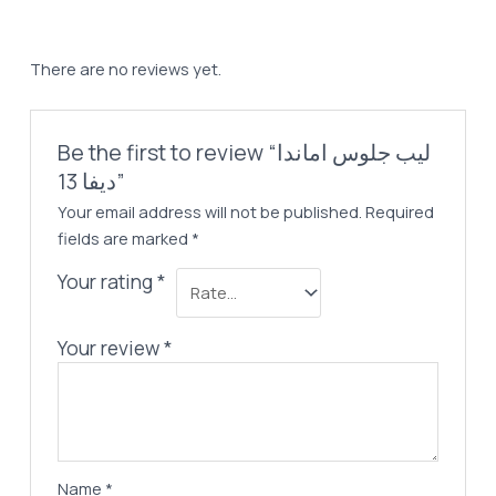
ديفا
13
quantity
There are no reviews yet.
Be the first to review “ليب جلوس اماندا
ديفا 13”
Your email address will not be published.
Required
fields are marked
*
Your rating
*
Your review
*
Name
*