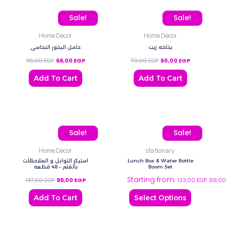
Original price was: 116,00 EGP.
Current price is: 66,00 EGP.
Original price was: 70,0
Current price
Sale!
Sale!
Home Decor
Home Decor
بخاخه زيت
حامل البخور النحاسي
116,00
EGP
66,00
EGP
70,00
EGP
60,00
EGP
Add To Cart
Add To Cart
Original price was: 137,00 EGP.
Current price is: 99,00 EGP.
This
Sale!
Sale!
product
Home Decor
stationary
has
استيكر التوابل و الملاحظات
Lunch Box & Water Bottle
multiple
بالقلم – 48 قطعه
Boom Set
Starting from:
variants.
137,00
EGP
99,00
EGP
123,00
EGP
99,0
The
Add To Cart
Select Options
options
may