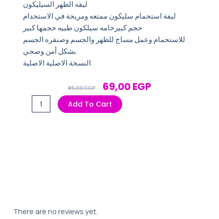
ليفه الظهر السيليكون
ليفة استحمام سليكون ممتعه ومريحة في الاستخدام
حجم كبيرخامه سيلكون طبيه حجمها كبير
للاستحمام وعمل مساج للظهر والجسم وصنفره الجسم
بشكل أمن وصحي.
النسخة الاصلية الاصلية
Original
Current
69,00
EGP
85,00
EGP
Price
Price
ليفه
Add To Cart
Was:
Is:
الظهر
85,00 EGP.
69,00 EGP.
السيليكون
الوان
متعدده
quantity
There are no reviews yet.