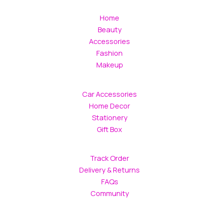
be
chosen
Home
on
Beauty
the
Accessories
product
Fashion
page
Makeup
Car Accessories
Home Decor
Stationery
Gift Box
Track Order
Delivery & Returns
FAQs
Community