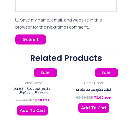
Save my name, email, and website in this
browser for the next time I comment.
Related Products
Original price was: 25,00 EGP.
Current price is: 16,00 EGP.
Original price was: 99,0
Current price 
Sale!
Sale!
Home Decor
Home Decor
مقبض غطاء حلة – قطعة
غطاء ميكرويف بماسك يد
واحدة – اللون عشوائي
99,00
EGP
73,00
EGP
25,00
EGP
16,00
EGP
Add To Cart
Add To Cart