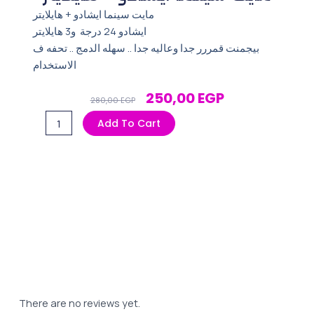
مايت سينما ايشادو + هايلايتر
ايشادو 24 درجة و3 هايلايتر
بيجمنت قمررر جدا وعاليه جدا .. سهله الدمج .. تحفه ف
الاستخدام
Original
Current
250,00
EGP
280,00
EGP
Price
Price
مايت
Add To Cart
Was:
Is:
سينما
280,00 EGP.
250,00 EGP.
ايشادو
+
هايلايتر
quantity
There are no reviews yet.