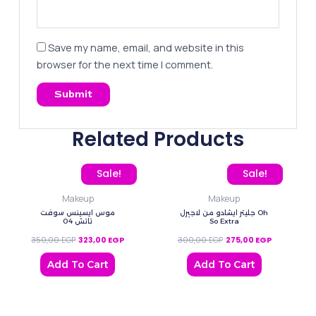
Save my name, email, and website in this
browser for the next time I comment.
Related Products
Original price was: 350,00 EGP.
Current price is: 323,00 EGP.
Original price was: 300
Current pric
Sale!
Sale!
Makeup
Makeup
جليتر ايشادو من لاجيرل Oh
موس ايسينس سوفت
تاتش 04
So Extra
350,00
EGP
323,00
EGP
300,00
EGP
275,00
EGP
Add To Cart
Add To Cart