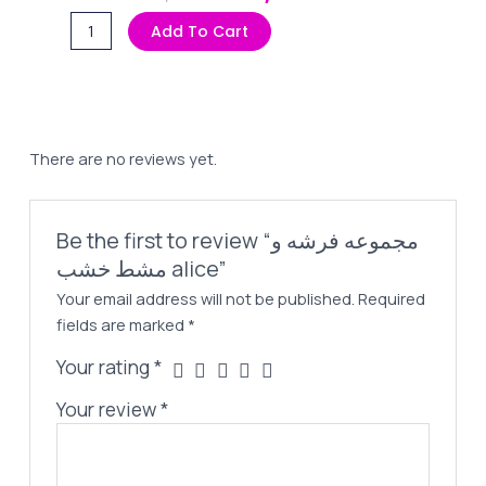
Price
Price
مجموعه
Add To Cart
Was:
Is:
فرشه
220,00 EGP.
185,00 EGP.
و
مشط
خشب
alice
There are no reviews yet.
quantity
Be the first to review “مجموعه فرشه و
مشط خشب alice”
Your email address will not be published.
Required
fields are marked
*
Your rating
*
Your review
*