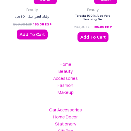
Beauty
Beauty
Teresia 100% Aloe Vera
برفان لافي بيل – 30 مل
Soothing Gel
260,00
EGP
195,00
EGP
240,00
EGP
195,00
EGP
Add To Cart
Add To Cart
Home
Beauty
Accessories
Fashion
Makeup
Car Accessories
Home Decor
Stationery
Gift Box