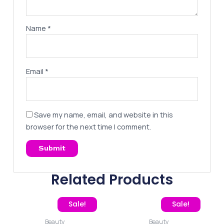
Name
*
Email
*
Save my name, email, and website in this
browser for the next time I comment.
Related Products
Original price was: 375,00 EGP.
Current price is: 260,00 EGP.
Original price was: 260
Current pric
Sale!
Sale!
Beauty
Beauty