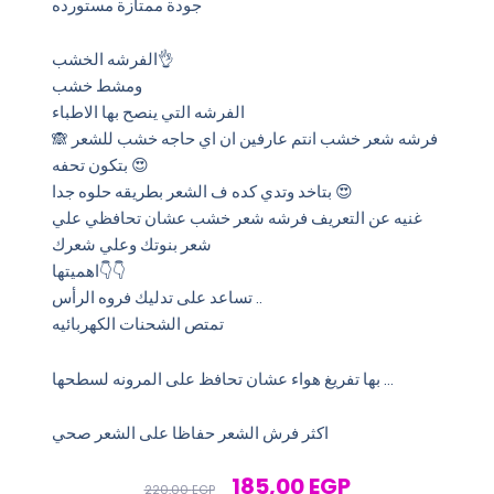
جودة ممتازة مستورده
الفرشه الخشب👌
ومشط خشب
الفرشه التي ينصح بها الاطباء
🙈 فرشه شعر خشب انتم عارفين ان اي حاجه خشب للشعر
بتكون تحفه 😍
بتاخد وتدي كده ف الشعر بطريقه حلوه جدا 😍
غنيه عن التعريف فرشه شعر خشب عشان تحافظي علي
شعر بنوتك وعلي شعرك
اهميتها👇👇
تساعد على تدليك فروه الرأس ..
تمتص الشحنات الكهربائيه
بها تفريغ هواء عشان تحافظ على المرونه لسطحها …
اكثر فرش الشعر حفاظا على الشعر صحي
Original
Current
185,00
EGP
220,00
EGP