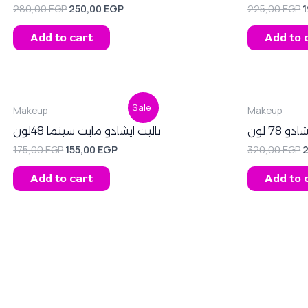
280,00
EGP
250,00
EGP
225,00
EGP
Add to cart
Add to 
Original
Current
O
Sale!
Makeup
Makeup
price
price
p
was:
is:
w
78 لون
باليت ايشادو مايت سينما 48لون
175,00 EGP.
155,00 EGP.
3
175,00
EGP
155,00
EGP
320,00
EGP
Add to cart
Add to 