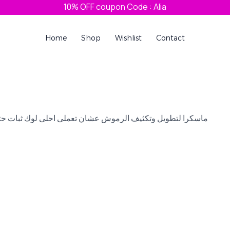
10% OFF coupon Code : Alia
Home
Shop
Wishlist
Contact
ماسكرا لتطويل وتكثيف الرموش عشان تعملى احلى لوك ثبات حتى 24 ساعةضد الميه ومش بتسيح ولا تهبب وكمان ماتريل عالي جد