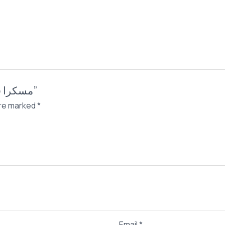
Be the first to review “مسكرا فيونتشي من مايت سينما”
are marked
*
Email
*