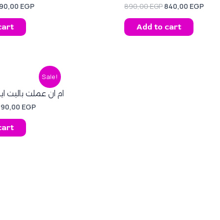
190,00
EGP
890,00
EGP
840,00
EGP
cart
Add to cart
riginal
Current
Sale!
rice
price
as:
is:
ام ان عملت باليت ايشادو 
20,00 EGP.
290,00 EGP.
290,00
EGP
cart