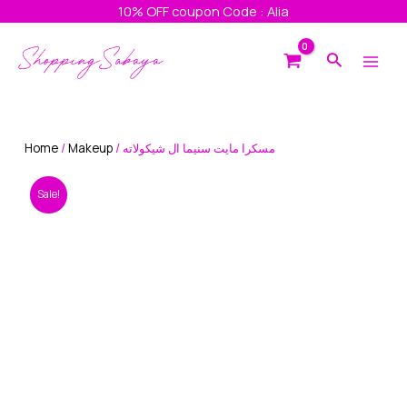
Skip
10% OFF coupon Code : Alia
to
Main
content
Search
Men
Home
/
Makeup
/ مسكرا مايت سنيما ال شيكولاته
Sale!