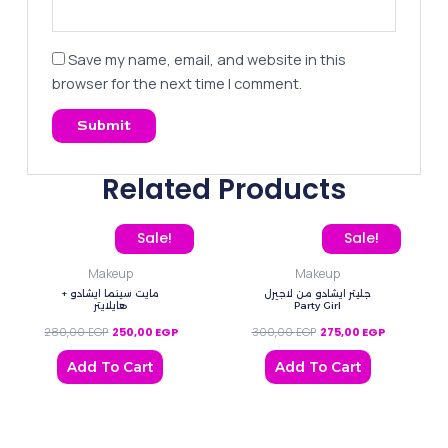
Save my name, email, and website in this
browser for the next time I comment.
Related Products
Original price was: 280,00 EGP.
Current price is: 250,00 EGP.
Original price was: 300
Current pric
Sale!
Sale!
Makeup
Makeup
جليتر ايشادو من لاجيرل
مايت سينما ايشادو +
هايلايتر
Party Girl
280,00
EGP
250,00
EGP
300,00
EGP
275,00
EGP
Add To Cart
Add To Cart