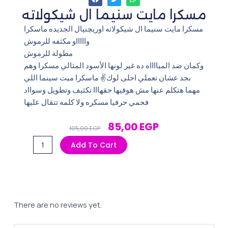
مسكرا مايت سنيما ال شيكولاته
مسكرا مايت سنيما ال شيكولاته اوريچنيال الجديده ماسكرا
واااااو مكثفه للرموش
مطولة للرموش
وكمان ضد الميااااه ده غير لونها الأسود المثالي مسكرا وهم
بجد عشان تعملي احلى لوك✌️ ماسكرا ميت سينما اللي
مهما هتكلم عنها مش هوفيها حقهااا تكثيف وتطويل وسوااد
فحمي حرفيا مسكره ولا كلمه تتقال عليها
Original
Current
85,00
EGP
105,00
EGP
Price
Price
مسكرا
Add To Cart
Was:
Is:
مايت
105,00 EGP.
85,00 EGP.
سنيما
ال
شيكولاته
quantity
There are no reviews yet.