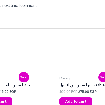
e next time I comment.
riginal
Current
Original
Curr
Sale!
Sal
Makeup
rice
price
price
pric
as:
is:
was:
is:
يشادو من لاجيرل
علبة ايشادو مايت سينما 0
45,00 EGP.
615,00 EGP.
300,00 EGP.
275,
615,00
EGP
300,00
EGP
275,00
EGP
cart
Add to cart