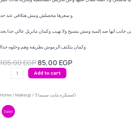
و سعرها محصلش ومش هتلاقي عند حد
 جانب انها ضد إلميه ومش بتسيح ولا تهبب وكمان ماتريل عالي جدا بجد
وكمان بتكثف الرموش بطريقه وهم وحلوه جداا
Original
Current
105,00
EGP
85,00
EGP
price
price
مسكره
Add to cart
was:
is:
مايت
105,00 EGP.
85,00 EGP.
سينما
3D
Home
/
Makeup
/ مسكره مايت سينما 3D
quantity
Sale!