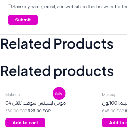
Save my name, email, and website in this browser for th
Related Products
Related products
Original
Current
O
Sale!
Makeup
Makeup
price
price
p
was:
is:
w
10لون
موس ايسينس سوفت تاتش 04
350,00 EGP.
323,00 EGP.
6
350,00
EGP
323,00
EGP
645,00
EGP
Add to cart
Add to 