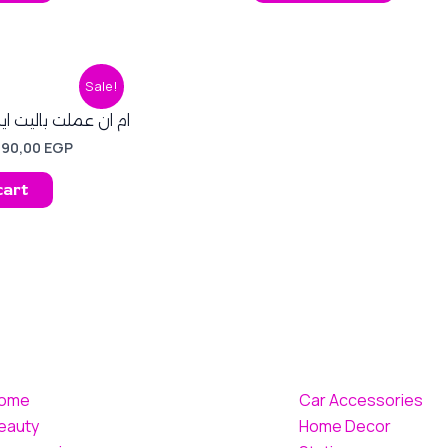
riginal
Current
Sale!
rice
price
as:
is:
ام ان عملت باليت ايشادو 
20,00 EGP.
290,00 EGP.
290,00
EGP
cart
ome
Car Accessories
eauty
Home Decor