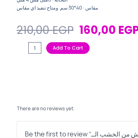
مقاس : 40*30 سم ومتاح تنفيذ اي مقاس
Original
210,00
EGP
160,00
EG
Price
مفرش
Add To Cart
Was:
من
210,00 EGP
الخشب
الــ
MDF
المستورد
quantity
There are no reviews yet.