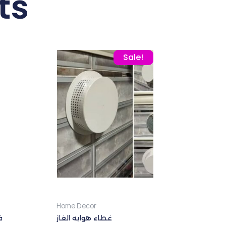
ts
was: 80,00 EGP.
nt price is: 45,00 EGP.
Original price was: 73,00 EGP.
Current price is: 49,00 
Sale!
Home Decor
غطاء هوايه الغاز
ف