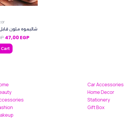
or
شاليموه ملون قابل
GP
47,00
EGP
 Cart
ome
Car Accessories
eauty
Home Decor
ccessories
Stationery
ashion
Gift Box
akeup