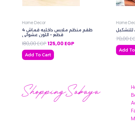
Home Decor
Home Dec
 للتشكيل
طقم منظم ملابس داخليه قماش 4
قطع – اللون عشوائي
70,00
E
180,00
EGP
125,00
EGP
Add To
Add To Cart
H
B
A
F
M