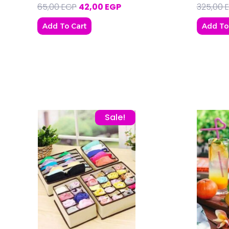
65,00
EGP
42,00
EGP
325,00
Add To Cart
Add To
Original price was: 180,00 EGP.
Current price is: 125,00 EGP
Sale!