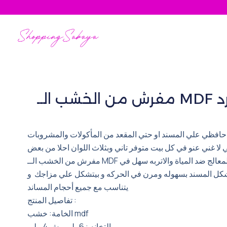
Skip
to
content
 الــ
حافظي علي المسند او حتي المقعد من المأكولات والمشروبات
لا غني عنو في كل بيت متوفر تاني وبثلاث اللوان احلا من بعض
مفرش من الخشب الــ MDF المستورد المعالج ضد المياة والاتربه سهل في
شكل المسند بسهوله ومرن في الحركه و بيتشكل علي مزاجك و
يتناسب مع جميع أحجام المساند
تفاصيل المنتج :
الخامة: خشب mdf
التخانه : 6ملى مش 4 ملي