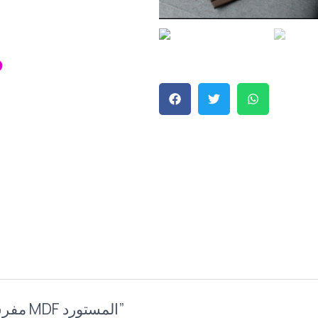
Current
P
Price
Is:
.
160,00 EGP.
Be the first to review “مفرش من الخشب الــ MDF المستورد”