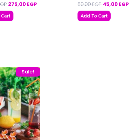
EGP
275,00
EGP
80,00
EGP
45,00
EGP
 Cart
Add To Cart
.
Original price was: 70,00 EGP.
Current price is: 47,00 EGP.
Sale!