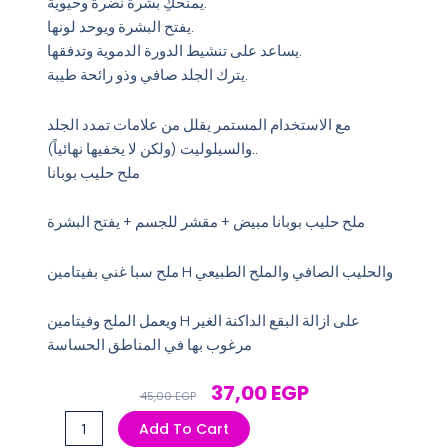
يمنحكِ بشرة نضرة وحيوية.
يفتح البشرة ويوحد لونها.
يساعد على تنشيط الدورة الدموية وتدفقها.
يترك الجلد صافي وذو رائحة طيبة.
مع الاستخدام المستمر يقلل من علامات تمدد الجلد
والسيلوليت (ولكن لا يخفيها نهائياً)..
ملح حليب بوبانا
ملح حليب بوبانا مبيض + مقشر للجسم + يفتح البشرة
ملح سبا غني بفيتامين H والحليب الصافي والملح الطبيعي
ويعمل الملح وفيتامين H على ازالة البقع الداكنة الغير
مرغوب بها في المناطق الحساسة
Original
Current
37,00
EGP
45,00
EGP
Price
Price
ملح
Add To Cart
Was:
Is:
بوبانا