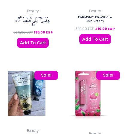
Beauty
Beauty
برفيوم جيرل اوف ناو
FARMSTAY DR-V8 Vita
لوفلي- ايلي صعب – 30
Sun Cream
مل
540,00
EGP
410,00
EGP
260,00
EGP
195,00
EGP
Add To Cart
Add To Cart
Original price was: 180,00 EGP.
Current price is: 130,00 EGP.
Original price was: 80,0
Current price
Sale!
Sale!
Beauty
Beauty