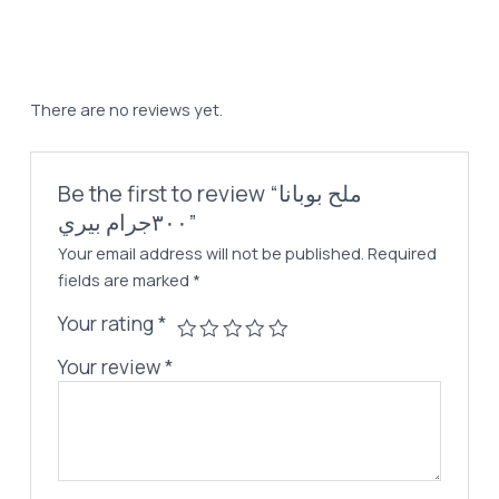
45,00 EGP.
37,00 EGP.
٣٠٠جرام
بيري
quantity
There are no reviews yet.
Be the first to review “ملح بوبانا
٣٠٠جرام بيري”
Your email address will not be published.
Required
fields are marked
*
Your rating
*
Your review
*