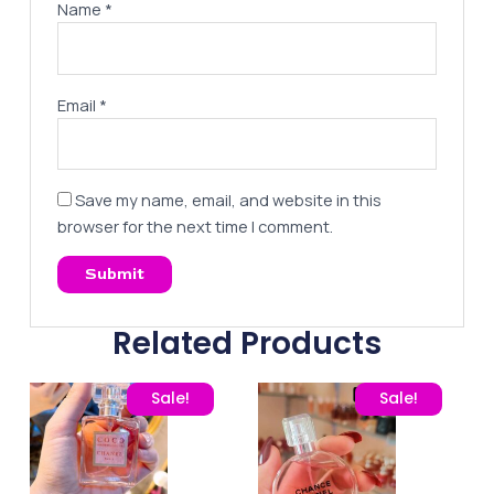
Name
*
Email
*
Save my name, email, and website in this
browser for the next time I comment.
Related Products
Original price was: 260,00 EGP.
Current price is: 195,00 EGP.
Original price was: 260
Current pric
Sale!
Sale!