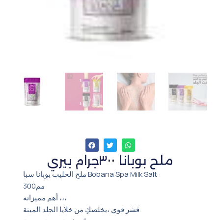
ملح بوبانا ٣٠٠جرام بيري
ملح الحليب بوبانا سبا Bobana Spa Milk Salt :
300مم
أهم مميزاته ،،،
قشر قوي ،يخلصكِ من خلايا الجلد الميتة.