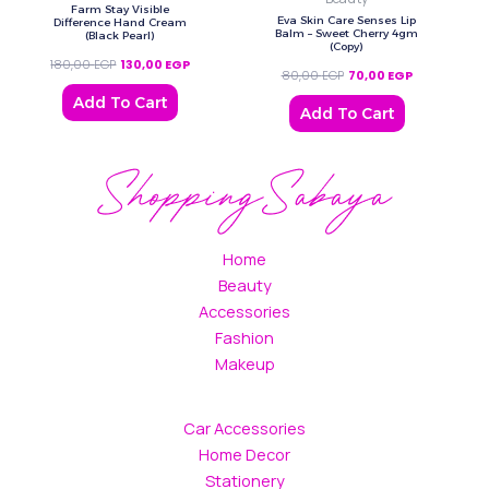
Farm Stay Visible
Eva Skin Care Senses Lip
Difference Hand Cream
Balm – Sweet Cherry 4gm
(Black Pearl)
(Copy)
180,00
EGP
130,00
EGP
80,00
EGP
70,00
EGP
Add To Cart
Add To Cart
Home
Beauty
Accessories
Fashion
Makeup
Car Accessories
Home Decor
Stationery