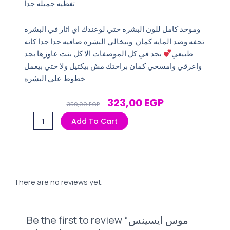
تغطيه جميله جدا
وموحد كامل للون البشره حتي لوعندك اي اثار في البشره
تحفه وضد المايه كمان وبيخالي البشره صافيه جدا جدا كانه
طبيعي
بجد في كل الموصفات الا كل بنت عاوزها بجد
واعرقي وامسحي كمان براحتك مش بيكتيل ولا حتي بيعمل
خطوط علي البشره
Original
Current
323,00
EGP
350,00
EGP
Price
Price
موس
Add To Cart
Was:
Is:
ايسينس
350,00 EGP.
323,00 EGP.
سوفت
تاتش
01
مات
There are no reviews yet.
ساند
quantity
Be the first to review “موس ايسينس