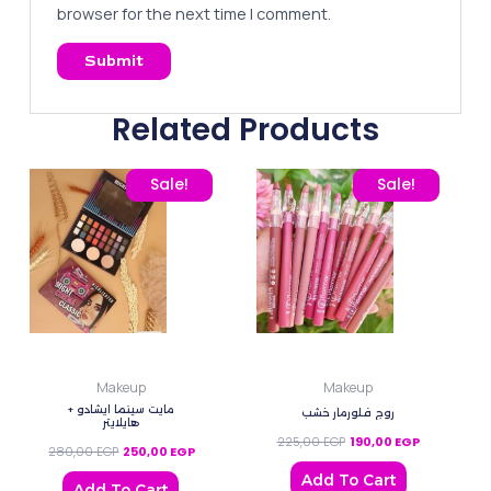
browser for the next time I comment.
Related Products
Original price was: 280,00 EGP.
Current price is: 250,00 EGP.
Original price was: 225,
Current pric
Sale!
Sale!
Makeup
Makeup
مايت سينما ايشادو +
روج فلورمار خشب
هايلايتر
225,00
EGP
190,00
EGP
280,00
EGP
250,00
EGP
Add To Cart
Add To Cart