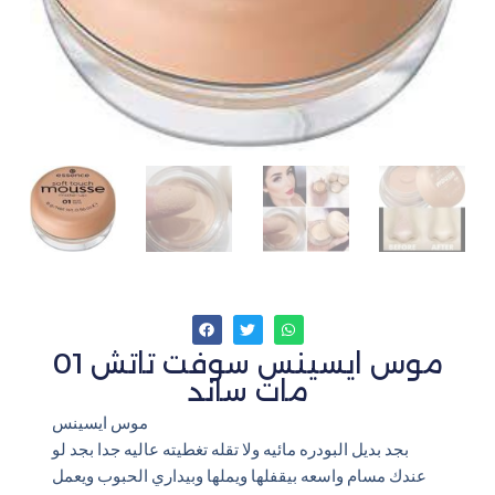
موس ايسينس سوفت تاتش 01
مات ساند
موس ايسينس
بجد بديل البودره مائيه ولا تقله تغطيته عاليه جدا بجد لو
عندك مسام واسعه بيقفلها ويملها وبيداري الحبوب ويعمل