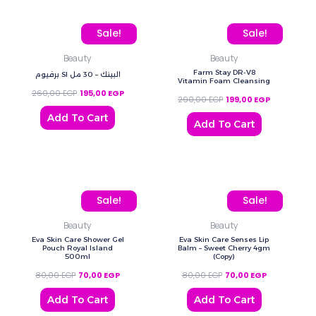
Original price was: 260,00 EGP.
Current price is: 195,00 EGP.
Original price was: 290
Current pric
Sale!
Sale!
Beauty
Beauty
Farm Stay DR-V8
برفيوم SI البينك – 30 مل
Vitamin Foam Cleansing
260,00
EGP
195,00
EGP
290,00
EGP
199,00
EGP
Add To Cart
Add To Cart
Original price was: 80,00 EGP.
Current price is: 70,00 EGP.
Original price was: 80,0
Current price
Sale!
Sale!
Beauty
Beauty
Eva Skin Care Shower Gel
Eva Skin Care Senses Lip
Pouch Royal Island
Balm – Sweet Cherry 4gm
500ml
(Copy)
80,00
EGP
70,00
EGP
80,00
EGP
70,00
EGP
Add To Cart
Add To Cart