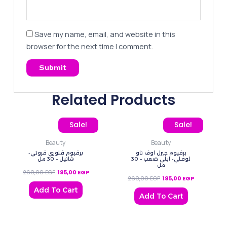
Save my name, email, and website in this
browser for the next time I comment.
Related Products
Original price was: 260,00 EGP.
Current price is: 195,00 EGP.
Original price was: 260
Current pric
Sale!
Sale!
Beauty
Beauty
برفيوم جيرل اوف ناو
برفيوم فلوري فروتي-
لوفلي- ايلي صعب – 30
شانيل – 30 مل
مل
260,00
EGP
195,00
EGP
260,00
EGP
195,00
EGP
Add To Cart
Add To Cart