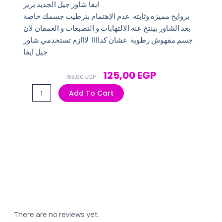
ايفا شاور جيل الجديد بريز
بروايح مميزه وثابته عدم الإهتمام بترطيب جسمك خاصة
بعد الشاور بينتج عنه الالتهابات و التصبغات و الغمقان لان
جسم مفهوش رطوبة عشان كداااا لااازم تستخدمي شاور
جيل ايفا
Original
Current
125,00
EGP
155,00
EGP
Price
Price
ايفا
Add To Cart
Was:
Is:
شاور
155,00 EGP.
125,00 EGP.
جيل
1لتر
بريز
quantity
There are no reviews yet.