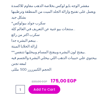
مقشر الوجه بايو لوكس بخلاصة الذهب مقاوم للاكسدة
ويعمل على تفتيح وازالة الجلد الميت من المنطقة وترطيبها
بشكل جيد
*سكرب جولد بيولوكس
منتجات بيو غنية عن التعريف في العالم كلة…
سكرب اكتر من رائع
بينعم البشره جدا ..
إزالة الخلايا الميتة
**بيفتح لون البشره وبيفتح المسام وبيخليها تتنفس..
بيحتوي علي حبيبات الدهب اللي بيخلي البشرة والجسم فيه
لمعه تجنن
الحجم الكبيرررر:500 مللى
Original
Current
175,00
EGP
220,00
EGP
Price
Price
بايو
Add To Cart
Was:
Is:
لوكس
220,00 EGP.
175,00 EGP.
مقشر
الذهب