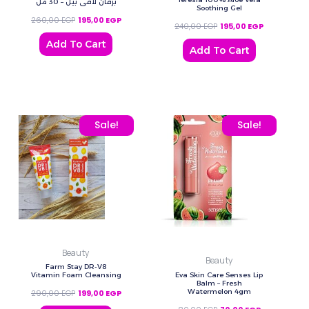
برفان لافي بيل – 30 مل
Soothing Gel
260,00
EGP
195,00
EGP
240,00
EGP
195,00
EGP
Add To Cart
Add To Cart
Original price was: 290,00 EGP.
Current price is: 199,00 EGP.
Original price was: 80,0
Current price
Sale!
Sale!
Beauty
Beauty
Farm Stay DR-V8
Eva Skin Care Senses Lip
Vitamin Foam Cleansing
Balm – Fresh
Watermelon 4gm
290,00
EGP
199,00
EGP