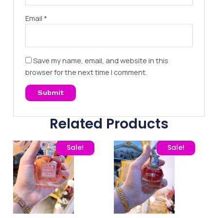
Email
*
Save my name, email, and website in this
browser for the next time I comment.
Related Products
Original price was: 260,00 EGP.
Current price is: 195,00 EGP.
Original price was: 260
Current pric
Sale!
Sale!