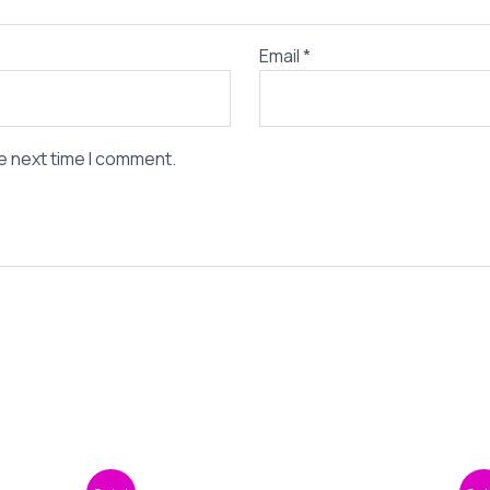
Email
*
e next time I comment.
iginal
Current
Original
Curre