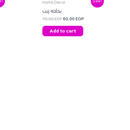
e!
Sale!
Home Decor
price
price
was:
is:
بخاخه زيت
EGP.
70,00 EGP.
60,00 EGP.
70,00
EGP
60,00
EGP
Add to cart