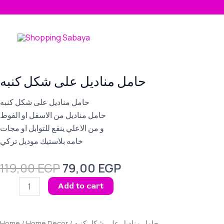
Skip
to
content
حامل مناديل على شكل كنبه
حامل مناديل على شكل كنبه
حامل مناديل من الاسفل او الفوط
و من الاعلي ينفع للتوابل او مجات
خامه بلاستيك موديل تركي
Original
Current
119,00
EGP
79,00
EGP
price
price
حامل
Add to cart
was:
is:
مناديل
119,00 EGP.
79,00 EGP.
على
شكل
Home
/
Home Decor
/ حامل مناديل على شكل كنبه