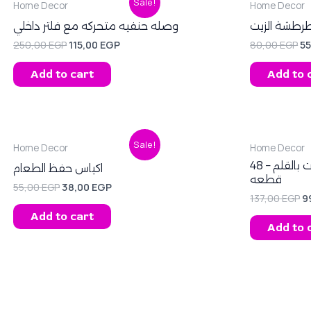
Sale!
Home Decor
Home Decor
price
price
pr
was:
is:
wa
طرطشة الزيت
وصله حنفيه متحركه مع فلتر داخلي
250,00 EGP.
115,00 EGP.
80
250,00
EGP
115,00
EGP
80,00
EGP
5
Add to cart
Add to 
Original
Current
O
Sale!
Home Decor
Home Decor
price
price
p
was:
is:
w
استيكر التوابل و الملاحظات بالقلم – 48
اكياس حفظ الطعام
55,00 EGP.
38,00 EGP.
1
قطعه
55,00
EGP
38,00
EGP
137,00
EGP
9
Add to cart
Add to 