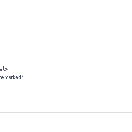
Be the first to review “حامل مناديل على شكل كنبه”
are marked
*