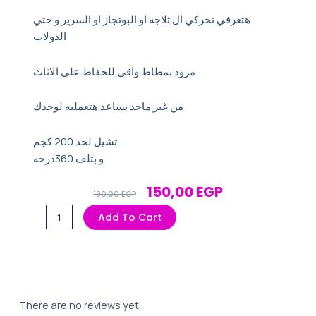
هتعرفي تحركي ال ثلاجه او البوتجاز او السرير و حتي
الدولاب
مزود بمطاط واقي للحفاظ علي الاثاث
من غير ماحد يساعد هتعمليه لوحدك
تشيل لحد 200 كجم
و بتلف 360درجه
Original
Current
150,00
EGP
190,00
EGP
Price
Price
حامل
Add To Cart
Was:
Is:
ومحرك
190,00 EGP.
150,00 EGP.
اثاث
4
وحدات
تحريك
There are no reviews yet.
quantity