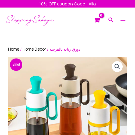
Skip
10% OFF coupon Code : Alia
to
Main
content
Search
Men
Home
/
Home Decor
/ دورق زياته بالفرشه
Sale!