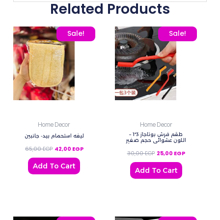
Related Products
Original price was: 65,00 EGP.
Current price is: 42,00 EGP.
Original price was: 30,0
Current price 
Sale!
Sale!
Home Decor
Home Decor
طقم فرش بوتاجاز 3*1 –
ليفه استحمام بيد- جانبين
اللون عشوائي حجم صغير
65,00
EGP
42,00
EGP
30,00
EGP
25,00
EGP
Add To Cart
Add To Cart