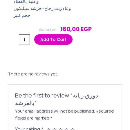
وعلبة بالغطاء
وعاء زيت زجاج+ فرشه سيليكون
حجم كبير
Original
Current
160,00
EGP
195,00
EGP
Price
Price
دورق
Add To Cart
Was:
Is:
زياته
195,00 EGP.
160,00 EGP.
بالفرشه
quantity
There are no reviews yet.
Be the first to review “دورق زياته
بالفرشه”
Your email address will not be published.
Required
fields are marked
*
Your rating
*