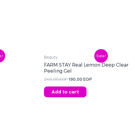
ent
Original
Current
e!
Sale!
Beauty
price
price
was:
is:
FARM STAY Real Lemon Deep Clear
0 EGP.
240,00 EGP.
190,00 EGP.
Peeling Gel
240,00
EGP
190,00
EGP
Add to cart