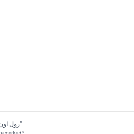
Be the first to review “رول اون ستارفيل 60 مل الفانيليا”
are marked
*