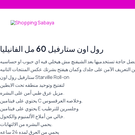
Skip
to
content
رول اون ستارفيل 60 مل الفانيليا
ه 24 ساعه ده كمان بيدكي درجه تفتيح جميله زيه وافضل حاجة تستخدميها بعد الشيفنچ مش هيخلي فيه اي حبوب او حساسيه
التعريف الآمن على جلدك وكمان هيفتح بشرتك عكس المنتجات التانيه
ستارفيل رول اون Starville Roll-on
لتفتيح وتوحيد منطقه تحت الابطين
مزيل عرق طبي آمن على البشره.
يحتوي على فيتامين C وخلاصه العرقسوس.
يحتوي على فيتامين E وجلسرين للترطيب
خالي من أملاح الألمنيوم والكحول.
يحمي البشره من الالتهابات.
يحمي من العرق لمده 24 ساعه