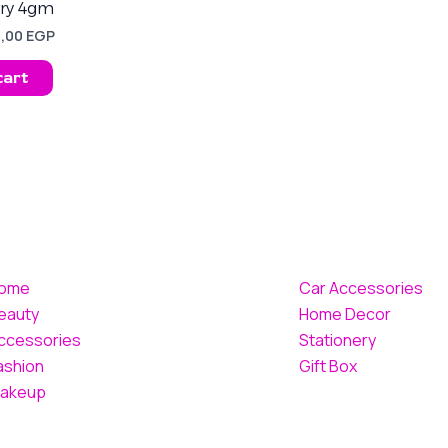
,00 EGP.
70,00 EGP.
rry 4gm
0,00
EGP
cart
ome
Car Accessories
eauty
Home Decor
ccessories
Stationery
ashion
Gift Box
akeup