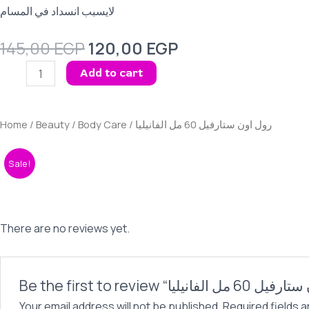
لايسبب انسداد في المسام
Original
Current
145,00
EGP
120,00
EGP
price
price
رول
Add to cart
was:
is:
اون
145,00 EGP.
120,00 EGP.
ستارفيل
60
Home
/
Beauty
/
Body Care
/ رول اون ستارفيل 60 مل الفانيليا
مل
الفانيليا
Sale!
quantity
There are no reviews yet.
Your email address will not be published.
Required fields 