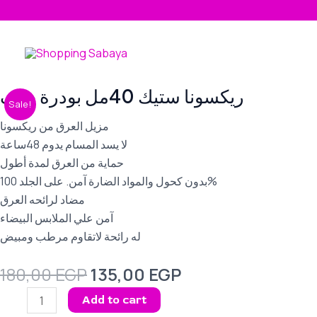
Skip
to
content
Original
Current
ريكسونا ستيك 40مل بودرة جاف
ريكسونا
Sale!
price
price
ستيك
was:
is:
مزيل العرق من ريكسونا
40مل
180,00 EGP.
135,00 EGP.
لا يسد المسام يدوم 48ساعة
بودرة
حماية من العرق لمدة أطول
جاف
بدون كحول والمواد الضارة آمن. على الجلد 100%
quantity
مضاد لرائحه العرق
آمن علي الملابس البيضاء
له رائحة لاتقاوم مرطب ومبيض
180,00
EGP
135,00
EGP
Add to cart