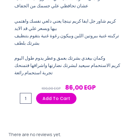
عشان تحافظي علي جسمك من الجفاف
كريم شاور جل ايفا كريم نينچا يعني دلعي نفسك واهتمي
بيها وبسعر علي قد الايد
تركبته غنية ببروتين اللبن وبيكون رغوة غنية بتقوم بتنظيف
بشرتك بلطف
وكمان بيغدي بشرتك بعمق وعطر يدوم طول اليوم
كريم الاستحمام سيعيد لبشرتك نضارتها واشراقها فتمنحك
تجربة استحمام رائعة
Original
Current
86,00
EGP
100,00
EGP
Price
Price
شاور
Add To Cart
Was:
Is:
كريم
100,00 EGP.
86,00 EGP.
إيفا
quantity
There are no reviews yet.