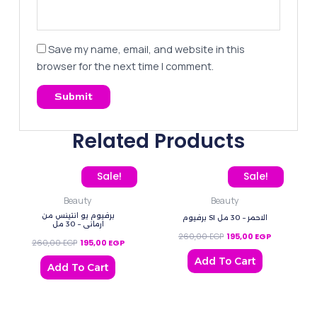
Save my name, email, and website in this
browser for the next time I comment.
Related Products
Original price was: 260,00 EGP.
Current price is: 195,00 EGP.
Original price was: 260
Current pric
Sale!
Sale!
Beauty
Beauty
برفيوم يو انتينس من
برفيوم SI الاحمر – 30 مل
ارماني – 30 مل
260,00
EGP
195,00
EGP
260,00
EGP
195,00
EGP
Add To Cart
Add To Cart