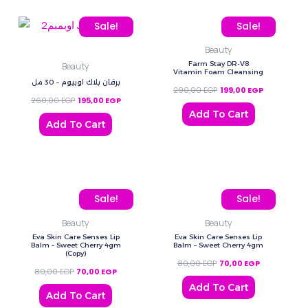
Original price was: 260,00 EGP.
Current price is: 195,00 EGP.
Original price was: 290
Current pric
Sale!
Sale!
Beauty
Farm Stay DR-V8
Beauty
Vitamin Foam Cleansing
برفان بلاك اوبيوم – 30 مل
290,00
EGP
199,00
EGP
260,00
EGP
195,00
EGP
Add To Cart
Add To Cart
Original price was: 80,00 EGP.
Current price is: 70,00 EGP.
Original price was: 80,0
Current price
Sale!
Sale!
Beauty
Beauty
Eva Skin Care Senses Lip
Eva Skin Care Senses Lip
Balm – Sweet Cherry 4gm
Balm – Sweet Cherry 4gm
(Copy)
80,00
EGP
70,00
EGP
80,00
EGP
70,00
EGP
Add To Cart
Add To Cart