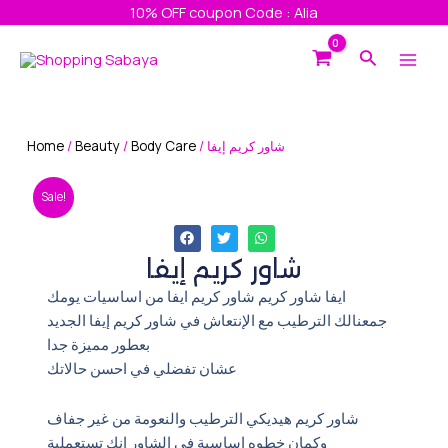
Skip
10% OFF coupon Code : Alia
to
Main
Search
content
Men
Home
/
Beauty
/
Body Care
/ شاور كريم إيفا
Sale!
شاور كريم إيفا
ايفا شاور كريم شاور كريم ايفا من اساسيات يومك
جمعنالك الترطيب مع الإنتعاش في شاور كريم إيفا الجديد
بعطور مميزة جدا
عشان تفضلي في احسن حالاتك
شاور كريم هيديكي الترطيب والنعومة من غير جفاف
وكمان خطوه اساسية في الشاور انك تستعملية