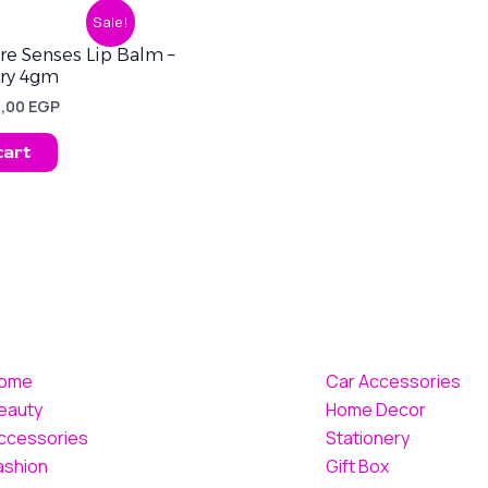
iginal
Current
Sale!
ice
price
s:
is:
are Senses Lip Balm –
,00 EGP.
70,00 EGP.
rry 4gm
0,00
EGP
cart
ome
Car Accessories
eauty
Home Decor
ccessories
Stationery
ashion
Gift Box