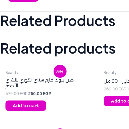
Related Products
Related products
Original
Current
O
Sale!
Beauty
Beauty
price
price
p
was:
is:
صن بلوك فارم ستاي الكوري ‌بالشاي
 30 مل
475,00 EGP.
350,00 EGP.
2
الأخضر
260,00
EGP
475,00
EGP
350,00
EGP
Add to 
Add to cart