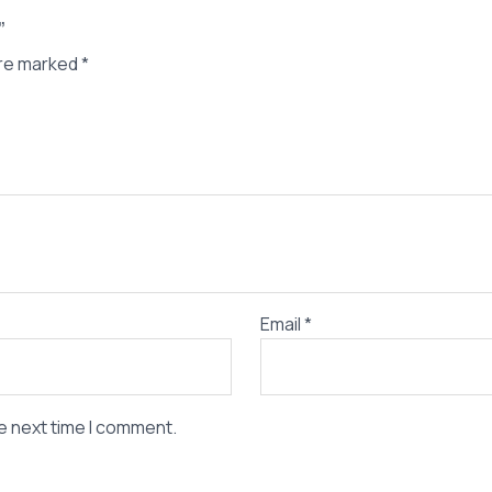
view “شفرات افوفا 5 شفرات”
are marked
*
Email
*
e next time I comment.