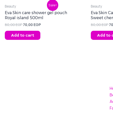
Original
Current
Or
Sale!
Beauty
Beauty
price
price
pr
was:
is:
wa
Eva Skin care shower gel pouch
Eva Skin C
80,00 EGP.
70,00 EGP.
80
Royal island 500ml
Sweet che
80,00
EGP
70,00
EGP
80,00
EGP
7
Add to cart
Add to 
H
B
A
F