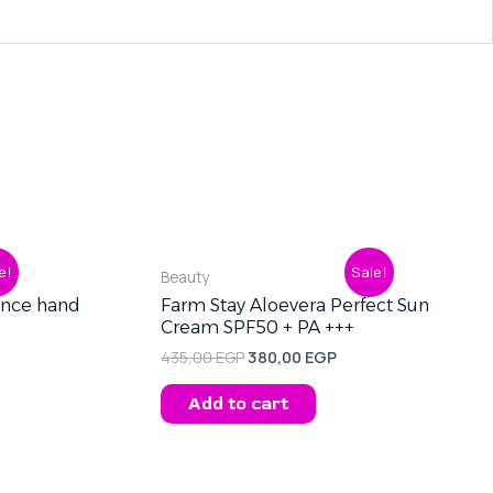
ent
Original
Current
e!
Sale!
Beauty
price
price
was:
is:
rence hand
Farm Stay Aloevera Perfect Sun
0 EGP.
435,00 EGP.
380,00 EGP.
Cream SPF50 + PA +++
435,00
EGP
380,00
EGP
Add to cart