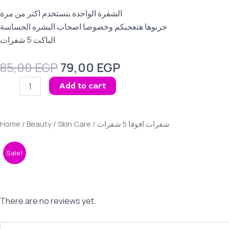
الشفرة الواحدة بتستخدم اكتر من مرة
جربوها هتعجبكم وخصوصا اصحاب البشره الحساسة
الباكت 5 شفرات
Original
Current
85,00
EGP
79,00
EGP
price
price
شفرات
Add to cart
was:
is:
افوفا
85,00 EGP.
79,00 EGP.
5
شفرات
Home
/
Beauty
/
Skin Care
/ شفرات افوفا 5 شفرات
quantity
Sale!
There are no reviews yet.