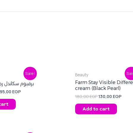
riginal
Current
Original
Curr
Sale!
Sal
Beauty
rice
price
price
price
was:
is:
was:
is:
Farm Stay Visible Diffe
برفيوم سكاندل رجالي –
60,00 EGP.
195,00 EGP.
180,00 EGP.
130,0
cream (Black Pearl)
195,00
EGP
180,00
EGP
130,00
EGP
cart
Add to cart