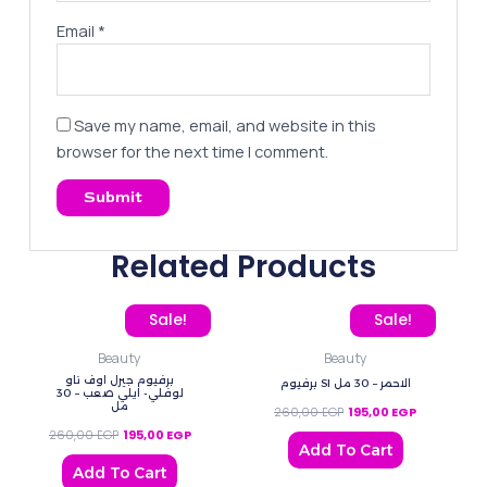
Email
*
Save my name, email, and website in this
browser for the next time I comment.
Related Products
Original price was: 260,00 EGP.
Current price is: 195,00 EGP.
Original price was: 260
Current pric
Sale!
Sale!
Beauty
Beauty
برفيوم جيرل اوف ناو
برفيوم SI الاحمر – 30 مل
لوفلي- ايلي صعب – 30
مل
260,00
EGP
195,00
EGP
260,00
EGP
195,00
EGP
Add To Cart
Add To Cart