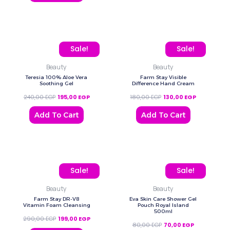
Original price was: 240,00 EGP.
Current price is: 195,00 EGP.
Original price was: 180,
Current price
Sale!
Sale!
Beauty
Beauty
Teresia 100% Aloe Vera
Farm Stay Visible
Soothing Gel
Difference Hand Cream
240,00
EGP
195,00
EGP
180,00
EGP
130,00
EGP
Add To Cart
Add To Cart
Original price was: 290,00 EGP.
Current price is: 199,00 EGP.
Original price was: 80,0
Current price
Sale!
Sale!
Beauty
Beauty
Farm Stay DR-V8
Eva Skin Care Shower Gel
Vitamin Foam Cleansing
Pouch Royal Island
500ml
290,00
EGP
199,00
EGP
80,00
EGP
70,00
EGP