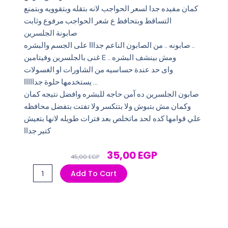
كمان مفيده جدا لسعر الحواجب لانه بتقله وبتقوويه وبتمنع
التساقط وبتحافظ ع شعر الحواجب مرفوع وثابت
صابونة الجلسرين
صابونه .. من الصابون الناعم جدااا على الجسم والبشره ..
غنى بالجلسرين وفيتامين E .. ومش بينشف البشره ‌
واى حد عندة حساسيه من الشاورات او الغسولات
يستخدمها حلوة جدااااا …
صابون الجلسرين ده آمن حاجه للبشره وافضل نتيجه كمان
وكمان مش بتبوش ولا بتتكسر ولا تفتت بتفضل محافظه
علي قوامها كده لحد ماتخلص بعد فترات طويله لانها بتعيش
كتير جداا
Original
Current
35,00
EGP
45,00
EGP
Price
Price
صابونه
Add To Cart
Was:
Is:
لونا
45,00 EGP.
35,00 EGP.
بزبدة
الشيا
quantity