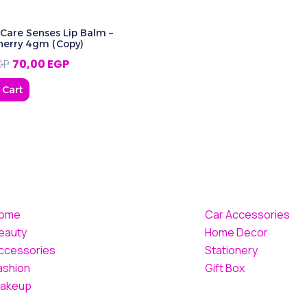
 Care Senses Lip Balm –
herry 4gm (Copy)
GP
70,00
EGP
 Cart
ome
Car Accessories
eauty
Home Decor
ccessories
Stationery
ashion
Gift Box
akeup