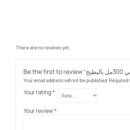
45,00 EGP.
3
300مل
بالبطيخ
quantity
There are no reviews yet.
Your email address will not be published.
Required 
Your rating
*
Your review
*