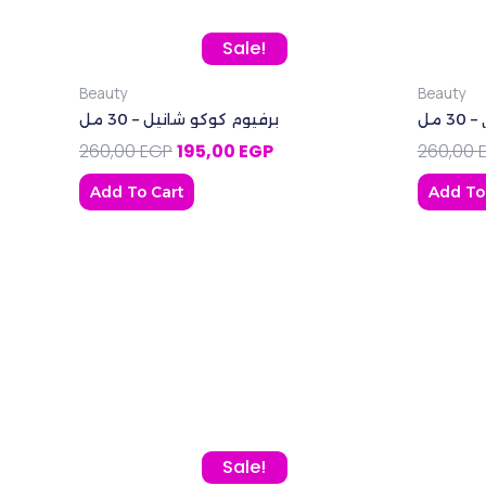
Original price was: 260,00 EGP.
Current price is: 195,00 EG
Sale!
Beauty
Beauty
 مل
برفيوم كوكو شانيل – 30 مل
260,00
EGP
195,00
EGP
260,00
Add To Cart
Add To
Original price was: 80,00 EGP.
Current price is: 70,00 EGP.
Sale!