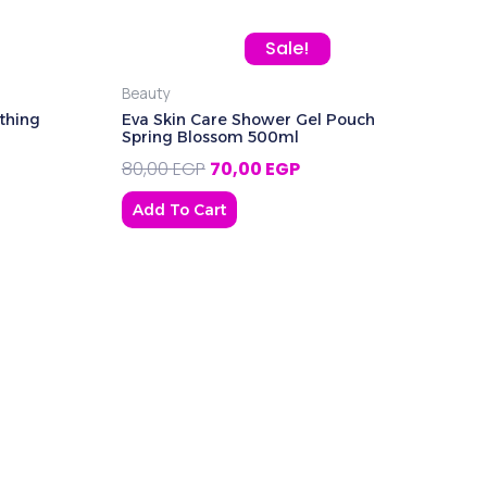
 was: 240,00 EGP.
rent price is: 195,00 EGP.
Original price was: 80,00 EGP.
Current price is: 70,00 
Sale!
Beauty
thing
Eva Skin Care Shower Gel Pouch
Spring Blossom 500ml
80,00
EGP
70,00
EGP
Add To Cart