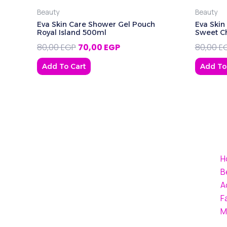
Beauty
Beauty
Eva Skin Care Shower Gel Pouch
Eva Skin
Royal Island 500ml
Sweet C
80,00
EGP
70,00
EGP
80,00
E
Add To Cart
Add To
H
B
A
F
M