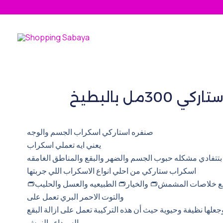
Skip
to
content
300مل بالبطيخ
صنفره استاركي اسكراب الجسم والوجه
يعني ايه تعملي اسكراب
بتتفادي مشكله حبوب الجسم والضهر والبقع والمناطق الغامقه
اسكراب ستاركي من احلي انواع الاسكراب اللي جربتها
ه مع خلاصات المشمش👝 والخيار👝 الطبيعيه والعسل والحليب
والتوت الاحمر البري تعمل على
علها نظيفة وحيوية حيث أن هذه التركيبة تعمل على ازالة البقع
السوداء والنمش