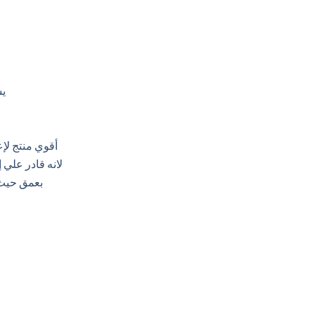
يس
أقوي منتج لإ
لانه قادر علي 
بعمق حيث ي
urrent
rice
s: