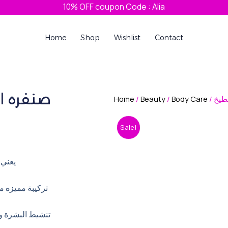
10% OFF coupon Code : Alia
Home
Shop
Wishlist
Contact
صنفره استاركي 
Home
/
Beauty
/
Body Care
Sale!
يعني 
تركيبة مميز👝
تنشيط البشرة وج