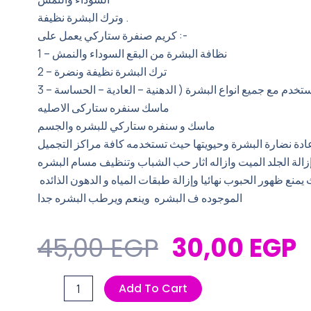
وترك البشرة نظيفة .
كريم صنفرة ستاركي يعمل على :-
1 – نظافة البشرة من البقع السوداء والنمش
2 – ترك البشرة نظيفة ونضرة
3 – تخدم مع جميع انواع البشرة ( الدهنية – العادية – الحساسة
ماسك سنفره ستاركى الاصليه
ماسك و سنفره ستاركي للبشره والجسم
عادة نضارة البشرة وحيويتها حيث تستخدمه كافة مراكز التجميل
إزالة الجلد الميت وازاله اثار حب الشباب وتنظيف مسام البشره
منع ظهور الحبوب نهائيا وإزالة طبقات المياه و الدهون الذائده
الموجوده ف البشره وينعم ويرطب البشره جدا
Original
C
45,00
EGP
30,00
EGP
Price
P
صنفره
Add To Cart
Was:
I
استاركي