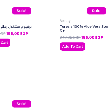
P.
Original price was: 260,00 EGP.
Current price is: 195,00 EGP.
Original price
Cur
Sale!
Sale!
Beauty
برفيوم سكاندل رجالي – 30
Teresia 100% Aloe Vera Soo
Gel
EGP
195,00
EGP
240,00
EGP
195,00
EGP
 Cart
Add To Cart
Original price was: 80,00 EGP.
Current price is: 70,00 EGP.
Sale!