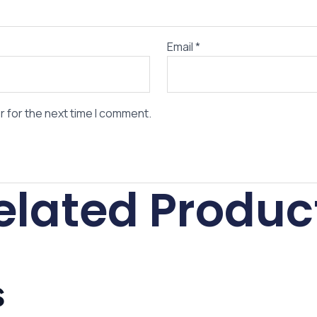
Email
*
r for the next time I comment.
elated Produc
s