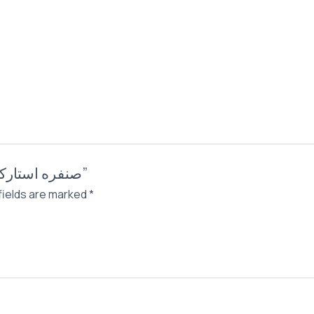
0,00 EGP.
Be the first to review “صنفره استاركي 300مل بالبطيخ”
fields are marked
*