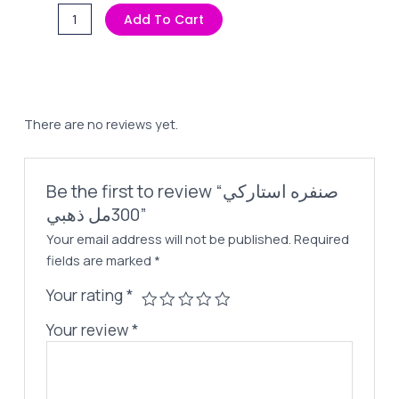
Price
Price
صنفره
Add To Cart
Was:
Is:
استاركي
45,00 EGP.
30,00 EGP.
300مل
ذهبي
quantity
There are no reviews yet.
Be the first to review “صنفره استاركي
300مل ذهبي”
Your email address will not be published.
Required
fields are marked
*
Your rating
*
Your review
*