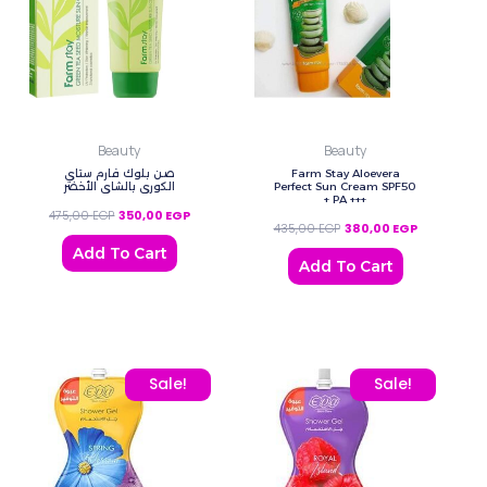
Beauty
Beauty
صن بلوك فارم ستاي
Farm Stay Aloevera
الكوري ‌بالشاي الأخضر
Perfect Sun Cream SPF50
+ PA +++
475,00
EGP
350,00
EGP
435,00
EGP
380,00
EGP
Add To Cart
Add To Cart
Original price was: 80,00 EGP.
Current price is: 70,00 EGP.
Original price was: 80,0
Current price
Sale!
Sale!