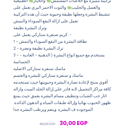
تركيبة مميزه مع خلاصات المشمش
والخيار
الطبيعيه
والعسل والحليب
والتوت الاحمر البري تعمل على
تنشيط البشرة وجعلها نظيفة وحيوية حيث أن هذه التركيبة
تعمل على ازالة البقع السوداء والنمش
وترك البشرة نظيفة .
كريم صنفرة ستاركي يعمل على :-
1 – نظافة البشرة من البقع السوداء والنمش
2 – ترك البشرة نظيفة ونضرة
3 – يستخدم مع جميع انواع البشرة ( الدهنية – العادية –
الحساسة
ماسك سنفره ستاركى الاصليه
ماسك و سنفره ستاركي للبشره والجسم
أقوي منتج لإعادة نضارة البشرة وحيويتها حيث تستخدمه
كافة مراكز التجميل لانه قادر علي إزالة الجلد الميت وازاله
اثار حب الشباب وتنظيف مسام البشره بعمق حيث يمنع
ظهور الحبوب نهائيا وإزالة طبقات المياه و الدهون الذائده
الموجوده ف البشره وينعم ويرطب البشره جدا
Original
Current
30,00
EGP
45,00
EGP