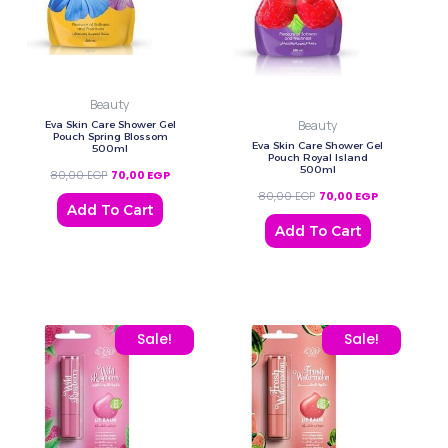
Beauty
Beauty
Eva Skin Care Shower Gel
Pouch Spring Blossom
Eva Skin Care Shower Gel
500ml
Pouch Royal Island
500ml
80,00
EGP
70,00
EGP
80,00
EGP
70,00
EGP
Add To Cart
Add To Cart
Original price was: 80,00 EGP.
Current price is: 70,00 EGP.
Original price was: 80,0
Current price
Sale!
Sale!