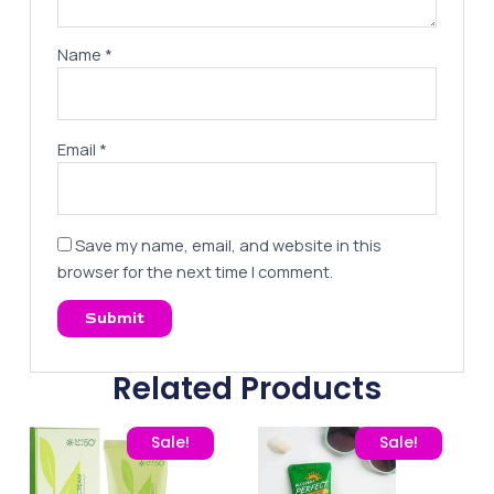
Name
*
Email
*
Save my name, email, and website in this
browser for the next time I comment.
Related Products
Original price was: 475,00 EGP.
Current price is: 350,00 EGP.
Original price was: 435,
Current pric
Sale!
Sale!