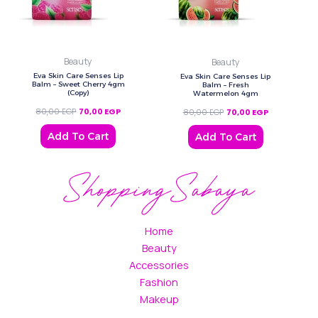
Beauty
Beauty
Eva Skin Care Senses Lip
Eva Skin Care Senses Lip
Balm – Sweet Cherry 4gm
Balm – Fresh
(Copy)
Watermelon 4gm
80,00
EGP
70,00
EGP
80,00
EGP
70,00
EGP
Add To Cart
Add To Cart
Home
Beauty
Accessories
Fashion
Makeup