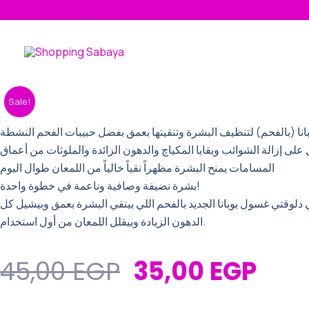
Skip
to
content
Original
Cur
غسول
Sale!
بوبانا
Price
Pric
٥٠
نا (بالفحم) لتنظيف البشرة وتنقيتها بعمق بفضل حبيبات الفحم النشطة
Was:
Is:
ملل
 على إزالة الشوائب وبقايا المكياچ والدهون الزائدة والملوثات من أعماق
بحبيبات
45,00 EGP.
35,0
المسامات يمنح البشرة مظهراً نقياً خالياً من اللمعان طوال اليوم
الفحم
بشرة نضيفة وصافية وناعمة في خطوة واحدة!
quantity
دلوقتي غسول بوبانا الجديد بالفحم اللي بينقي البشرة بعمق وبيشيل كل
الدهون الزيادة وبيقلل اللمعان من أول استخدام.
45,00
EGP
35,00
EGP