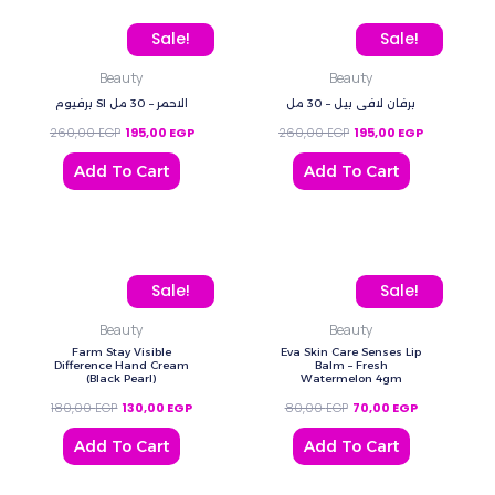
Original price was: 260,00 EGP.
Current price is: 195,00 EGP.
Original price was: 260
Current pric
Sale!
Sale!
Beauty
Beauty
برفان لافي بيل – 30 مل
برفيوم SI الاحمر – 30 مل
260,00
EGP
195,00
EGP
260,00
EGP
195,00
EGP
Add To Cart
Add To Cart
Original price was: 180,00 EGP.
Current price is: 130,00 EGP.
Original price was: 80,0
Current price
Sale!
Sale!
Beauty
Beauty
Farm Stay Visible
Eva Skin Care Senses Lip
Difference Hand Cream
Balm – Fresh
(Black Pearl)
Watermelon 4gm
180,00
EGP
130,00
EGP
80,00
EGP
70,00
EGP
Add To Cart
Add To Cart