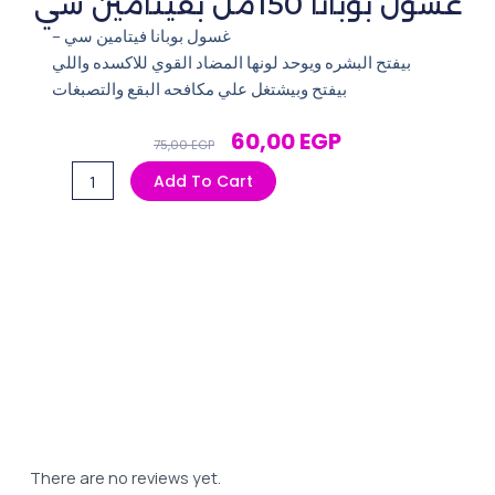
غسول بوبانا 150مل بفيتامين سي
– غسول بوبانا فيتامين سي
بيفتح البشره ويوحد لونها المضاد القوي للاكسده واللي
بيفتح وبيشتغل علي مكافحه البقع والتصبغات
Original
Current
60,00
EGP
75,00
EGP
Price
Price
غسول
Add To Cart
Was:
Is:
بوبانا
75,00 EGP.
60,00 EGP.
150مل
بفيتامين
سي
quantity
There are no reviews yet.