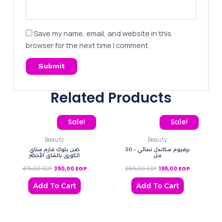
Save my name, email, and website in this
browser for the next time I comment.
Related Products
Original price was: 475,00 EGP.
Current price is: 350,00 EGP.
Original price was: 260
Current pric
Sale!
Sale!
Beauty
Beauty
برفيوم سكاندل نسائي – 30
صن بلوك فارم ستاي
مل
الكوري ‌بالشاي الأخضر
475,00
EGP
350,00
EGP
260,00
EGP
195,00
EGP
Add To Cart
Add To Cart