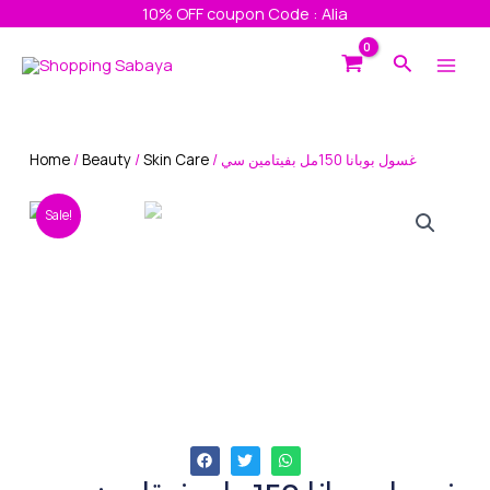
Skip
10% OFF coupon Code : Alia
to
Main
Search
content
Men
Home
/
Beauty
/
Skin Care
/ غسول بوبانا 150مل بفيتامين سي
Sale!