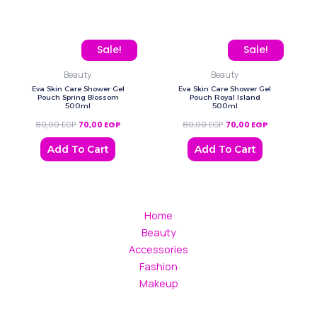
Original price was: 80,00 EGP.
Current price is: 70,00 EGP.
Original price was: 80,0
Current price
Sale!
Sale!
Beauty
Beauty
Eva Skin Care Shower Gel
Eva Skin Care Shower Gel
Pouch Spring Blossom
Pouch Royal Island
500ml
500ml
80,00
EGP
70,00
EGP
80,00
EGP
70,00
EGP
Add To Cart
Add To Cart
Home
Beauty
Accessories
Fashion
Makeup