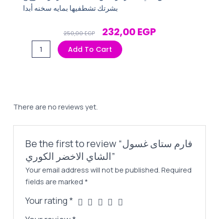
بشرتك تشطفيها بمايه سخنه أبدا
Original
Current
232,00
EGP
250,00
EGP
Price
Price
فارم
Add To Cart
Was:
Is:
ستاى
250,00 EGP.
232,00 EGP.
غسول
الشاي
الاخضر
الكوري
There are no reviews yet.
quantity
Be the first to review “فارم ستاى غسول
الشاي الاخضر الكوري”
Your email address will not be published.
Required
fields are marked
*
Your rating
*