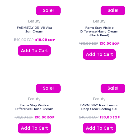
Original price was: 540,00 EGP.
Current price is: 410,00 EGP.
Original price was: 180,
Current price
Sale!
Sale!
Beauty
Beauty
FARMSTAY DR-V8 Vita
Farm Stay Visible
Sun Cream
Difference Hand Cream
(Black Pearl)
540,00
EGP
410,00
EGP
180,00
EGP
130,00
EGP
Add To Cart
Add To Cart
Original price was: 180,00 EGP.
Current price is: 130,00 EGP.
Original price was: 240,
Current pric
Sale!
Sale!
Beauty
Beauty
Farm Stay Visible
FARM STAY Real Lemon
Difference Hand Cream
Deep Clear Peeling Gel
180,00
EGP
130,00
EGP
240,00
EGP
190,00
EGP
Add To Cart
Add To Cart