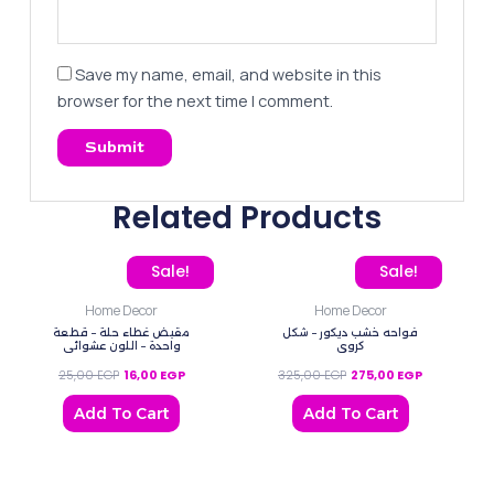
Save my name, email, and website in this
browser for the next time I comment.
Related Products
Original price was: 25,00 EGP.
Current price is: 16,00 EGP.
Original price was: 325,
Current pric
Sale!
Sale!
Home Decor
Home Decor
فواحه خشب ديكور – شكل
مقبض غطاء حلة – قطعة
كروي
واحدة – اللون عشوائي
25,00
EGP
16,00
EGP
325,00
EGP
275,00
EGP
Add To Cart
Add To Cart