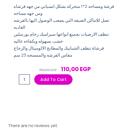
فرشة ومساحه 2*1 متحركه بشكل انسيابي من جهه فرشاه
ومن جهه مساحه
تصل للاماكن الضيقه التي يصعب الوصول اليها بالفرشه
العاديه
تنظف الارضيات بجميع انواعها سيراميك رخام بورسلين
خشب بسهوله وبكفاءه عاليه
فرشاة تنظف الشبابيك والمطابخ الالوميتال والزجاج
مقاس الفرشه والممسحه 23 سم
Original
Current
110,00
EGP
155,00
EGP
Price
Price
فرشه
Add To Cart
Was:
Is:
ومساحه
155,00 EGP.
110,00 EGP.
بلاط
2*1
quantity
There are no reviews yet.