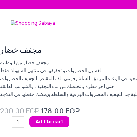
Skip
to
content
مجفف خضار
مجفف خضار من الوطنيه
لغسيل الخضروات و تجفيفها في منتهى السهولة فقط
ضعيه في الوعاء المرفق بالسلة وقومي بلف المقبض لتجفيف الخضروات
حتي اخر قطرة و تخلصك من ماء التجفيف والشوائب العالقة
ية جدا لتجفيف الخضروات الورقية والسلطة ويمكنك حفظها في التلاجة
Original
Current
200,00
EGP
178,00
EGP
price
price
مجفف
Add to cart
was:
is:
خضار
200,00 EGP.
178,00 EGP.
quantity