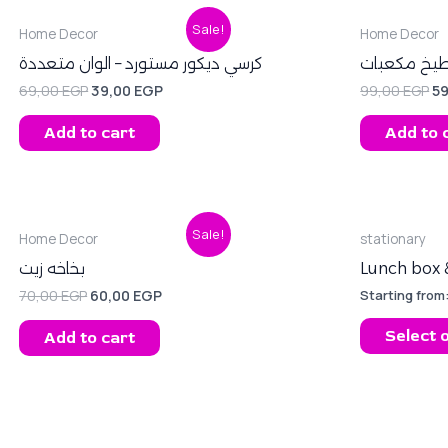
Original
Current
Or
Sale!
Home Decor
Home Decor
price
price
pr
was:
is:
wa
طيخ مكعبات
كرسي ديكور مستورد – الوان متعددة
69,00 EGP.
39,00 EGP.
99
69,00
EGP
39,00
EGP
99,00
EGP
5
Add to cart
Add to 
Original
Current
Sale!
Home Decor
stationary
price
price
was:
is:
بخاخه زيت
Lunch box 
70,00 EGP.
60,00 EGP.
70,00
EGP
60,00
EGP
Starting from
Select 
Add to cart