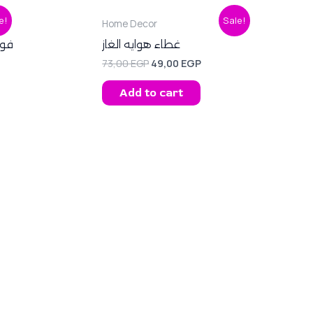
ent
Original
Current
e!
Sale!
Home Decor
price
price
was:
is:
غطاء هوايه الغاز
فوا
0 EGP.
73,00 EGP.
49,00 EGP.
73,00
EGP
49,00
EGP
Add to cart