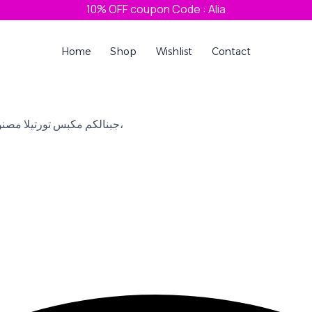
10% OFF coupon Code : Alia
Home
Shop
Wishlist
Contact
جبنالكم مكبس تورتيلا مصنوع من خليط الالومنيوم يعمل بالضغط لصنع التورتيلا والعجين والمعجنات،