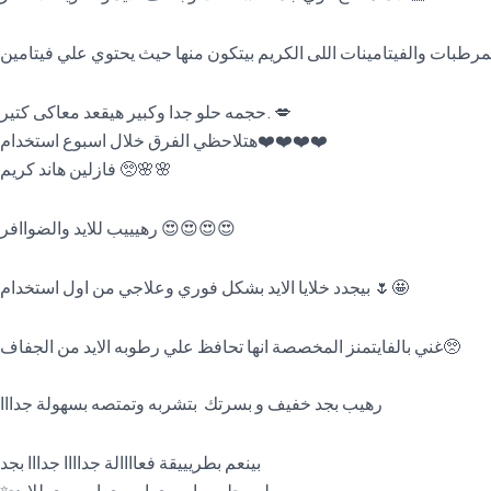
حجمه حلو جدا وكبير هيقعد معاكى كتير. 💋
هتلاحظي الفرق خلال اسبوع استخدام❤️❤️❤️❤️
فازلين هاند كريم 🥺🌸🌸
رهيييب للايد والضواافر 😍😍😍😍
بيجدد خلايا الايد بشكل فوري وعلاجي من اول استخدام 🌷🤩
غني بالفايتمنز المخصصة انها تحافظ علي رطوبه الايد من الجفاف🥺
رهيب بجد خفيف و بسرتك بتشربه وتمتصه بسهولة جدااا
‎بينعم بطريييقة فعاااالة جداااا جدااا بجد