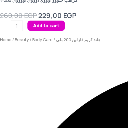
‎✨مرطب حلووو اوووي اوووي اووووي للايد
260,00
EGP
229,00
EGP
Add to cart
Home
/
Beauty
/
Body Care
/ هاند كريم فازلين 200ملى