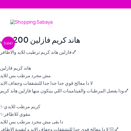
Skip
to
content
Original
Current
هاند كريم فازلين 200ملى
هاند
Sale!
price
price
كريم
was:
is:
فازلين هاند كريم ترطيب للايد والاظافر💅
فازلين
260,00 EGP.
229,00 EGP.
200ملى
هاند كريم فازلين
quantity
مش مجرد مرطب بس للايد
لا دا معالج قوي جدا جدا جدا للتشققات وجفاف الايد
ودا بفضل المرطبات والفيتامينات اللي بيتكون منها فازلين هاند كريم💅
✨كريم مرطب للايدي
✨مقوي للاظافر
دا بقى مش مجرد مرطب بس للايد
لا دا معالج قوي جدا للتشققات وجفاف الايد و لتقوية الاظافر 💅🏻