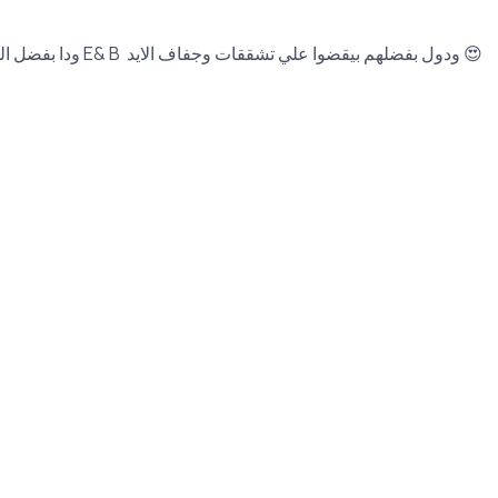
ودا بفضل المرطبات والفيتامينات اللى الكريم بيتكون منها حيث يحتوي علي فيتامين E& B ودول بفضلهم بيقضوا علي تشققات وجفاف الايد 😍