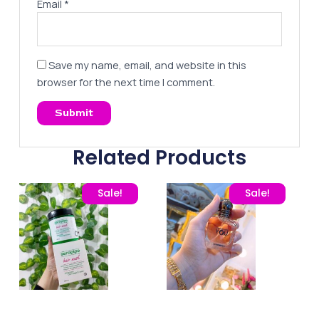
Email
*
Save my name, email, and website in this
browser for the next time I comment.
Related Products
Original price was: 375,00 EGP.
Current price is: 260,00 EGP.
Original price was: 260
Current pric
Sale!
Sale!