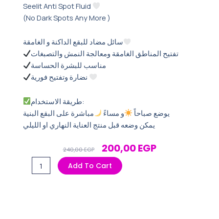
‏Seelit Anti Spot Fluid
‏(No Dark Spots Any More )
سائل مضاد للبقع الداكنة و الغامقة
تفتيح المناطق الغامقة ومعالجة النمش والتصبغات
مناسب للبشرة الحساسة
نضارة وتفتيح فورية
طريقة الاستخدام:
يوضع صباحاً
و مساءً
مباشرة على البقع البنية
يمكن وضعه قبل منتج العناية النهاري او الليلي
Original
Current
200,00
EGP
240,00
EGP
Price
Price
Add To Cart
Was:
Is:
Anti
240,00 EGP.
200,00 EGP.
Spot
Fluid
quantity