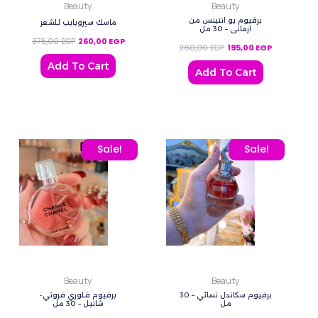
Beauty
Beauty
برفيوم يو انتينس من
ماسك سيروبايب للشعر
ارماني – 30 مل
375,00
EGP
260,00
EGP
260,00
EGP
195,00
EGP
Add To Cart
Add To Cart
Original price was: 260,00 EGP.
Current price is: 195,00 EGP.
Original price was: 260
Current pric
Sale!
Sale!
Beauty
Beauty
برفيوم سكاندل نسائي – 30
برفيوم فلوري فروتي-
مل
شانيل – 30 مل