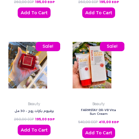
260,00
EGP
195,00
EGP
260,00
EGP
195,00
EGP
Add To Cart
Add To Cart
Original price was: 260,00 EGP.
Current price is: 195,00 EGP.
Original price was: 540,
Current price
Sale!
Sale!
Beauty
Beauty
FARMSTAY DR-V8 Vita
برفيوم بكرات روج – 30 مل
Sun Cream
260,00
EGP
195,00
EGP
540,00
EGP
410,00
EGP
Add To Cart
Add To Cart