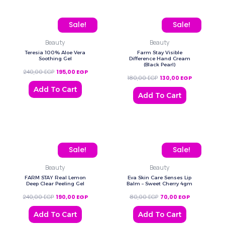
Original price was: 240,00 EGP.
Current price is: 195,00 EGP.
Original price was: 180,
Current price
Sale!
Sale!
Beauty
Beauty
Teresia 100% Aloe Vera
Farm Stay Visible
Soothing Gel
Difference Hand Cream
(Black Pearl)
240,00
EGP
195,00
EGP
180,00
EGP
130,00
EGP
Add To Cart
Add To Cart
Original price was: 240,00 EGP.
Current price is: 190,00 EGP.
Original price was: 80,0
Current price
Sale!
Sale!
Beauty
Beauty
FARM STAY Real Lemon
Eva Skin Care Senses Lip
Deep Clear Peeling Gel
Balm – Sweet Cherry 4gm
240,00
EGP
190,00
EGP
80,00
EGP
70,00
EGP
Add To Cart
Add To Cart