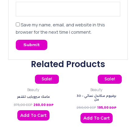
Save my name, email, and website in this
browser for the next time I comment.
Related Products
Original price was: 375,00 EGP.
Current price is: 260,00 EGP.
Original price was: 260
Current pric
Sale!
Sale!
Beauty
Beauty
برفيوم سكاندل نسائي – 30
ماسك سيروبايب للشعر
مل
375,00
EGP
260,00
EGP
260,00
EGP
195,00
EGP
Add To Cart
Add To Cart