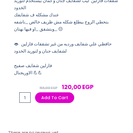
شققات فازلين ليب لشفايف جنان و كمان بيستخدم لتوريد
الخدود
عندك مشكله ف شفايفك
بتحطي الروج بيطلع شكله مش ظريف خالص _ناشفه
وبتشقق _او فيها بهتان_ 😔
👄 حافظي علي شفايف ورديه من غير تشققات فازلين
لشفايف جنان و لتوريد الخدود
فازلين شفايف صفيح
الاوريجنال 💪💪
Original
Current
120,00
EGP
155,00
EGP
Price
Price
فازلين
Add To Cart
Was:
Is:
شفاه
155,00 EGP.
120,00 EGP.
صفيح
الاصلي
20جرام
quantity
There are no reviews yet.